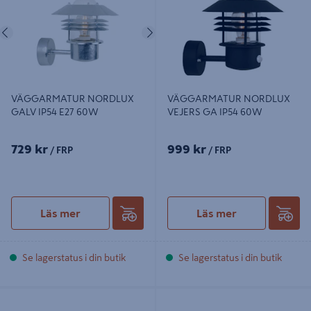
Föregående
Nästa
VÄGGARMATUR NORDLUX
VÄGGARMATUR NORDLUX
GALV IP54 E27 60W
VEJERS GA IP54 60W
729 kr
999 kr
/ FRP
/ FRP
Läs mer
Läs mer
Se lagerstatus i din butik
Se lagerstatus i din butik
UNDERSKÅPSBELYSNING OSRAM
BÄNKBELYSNING MED UTTAG
SPOT PUCK
540MM