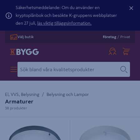
Säkerhetsmeddelande: Om du använder en
kryptoplånbok och besökte K-gruppens webbplatser
den 27 juli,
läs viktig tilläggsinformation.
Välj butik
Företag
/
Privat
El, VVS, Belysning
Belysning och Lampor
Armaturer
38 produkter
TAKARMATUR NORDLUX BS
TAKARMATUR NORDLUX VI
IP44/43 E27 2X40
IP44/43 E27 2X40