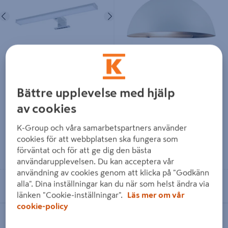
Föregående
Nästa
ARMATUR CELLO SPA ERRO II
VÄGGARMATUR VIT IP23 E27
400 IP44
60W
Bättre upplevelse med hjälp
609 kr
411 kr
/ ST
/ FRP
av cookies
K-Group och våra samarbetspartners använder
cookies för att webbplatsen ska fungera som
Läs mer
Läs mer
förväntat och för att ge dig den bästa
användarupplevelsen. Du kan acceptera vår
användning av cookies genom att klicka på "Godkänn
Se lagerstatus i din butik
Se lagerstatus i din butik
alla". Dina inställningar kan du när som helst ändra via
länken "Cookie-inställningar".
Läs mer om vår
cookie-policy
ARMATUR OSRAM LED IP 65 SLIM
VÄGGARMATUR NORDLUX SVART
1200MM
IP54 E27 60W