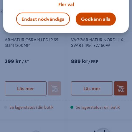
Fler val
Föregående
Nästa
Endast nödvändiga
Godkänn alla
ARMATUR OSRAM LED IP 65
VÄGGARMATUR NORDLUX
SLIM 1200MM
SVART IP54 E27 60W
299 kr
889 kr
/ ST
/ FRP
Läs mer
Läs mer
Se lagerstatus i din butik
Se lagerstatus i din butik
VÄGGARMATUR NORDLUX GALV
VÄGGARMATUR NORDLUX
IP54 E27 60W
VEJERS GA IP54 60W