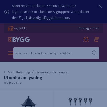
Säkerhetsmeddelande: Om du använder en
kryptoplånbok och besökte K-gruppens webbplatser
den 27 juli,
läs viktig tilläggsinformation.
Välj butik
Företag
/
Privat
El, VVS, Belysning
Belysning och Lampor
Utomhusbelysning
160 produkter
FASADBEL. NORDLUX CARDIFF UP
DECKLIGHT LIGHTSON ORION 10-
60W IP44
PACK SVART