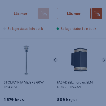
Läs mer
Läs mer
Se lagerstatus i din butik
Se lagerstatus i din butik
STOLPLYKTA VEJERS 60W IP54
FASADBEL. nordlux ELM DUBBEL
GAL
IP44 SV
Föregående
STOLPLYKTA VEJERS 60W
FASADBEL. nordlux ELM
IP54 GAL
DUBBEL IP44 SV
1 579 kr
809 kr
/ ST
/ ST