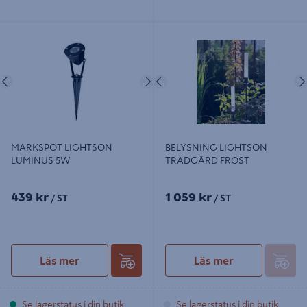
MARKSPOT LIGHTSON LUMINUS
BELYSNING LIGHTSON
5W
TRÄDGÅRD FROST
Föregående
Nästa
Föregående
MARKSPOT LIGHTSON
BELYSNING LIGHTSON
LUMINUS 5W
TRÄDGÅRD FROST
439 kr
1 059 kr
/ ST
/ ST
Läs mer
Läs mer
Se lagerstatus i din butik
Se lagerstatus i din butik