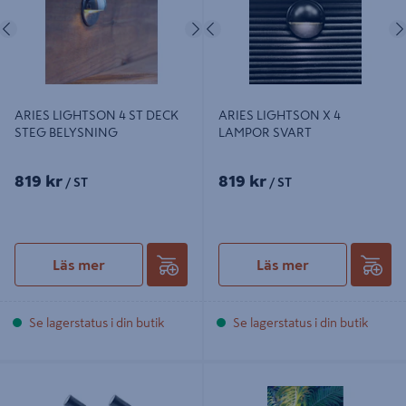
Föregående
Nästa
Föregående
ARIES LIGHTSON 4 ST DECK
ARIES LIGHTSON X 4
STEG BELYSNING
LAMPOR SVART
819 kr
819 kr
/ ST
/ ST
Läs mer
Läs mer
Se lagerstatus i din butik
Se lagerstatus i din butik
MARKSPOT LIGHTSON LUNA
MARKSPOT LIGHTSON LUNA SV
STARTPAKET 5W, 10CM
5W