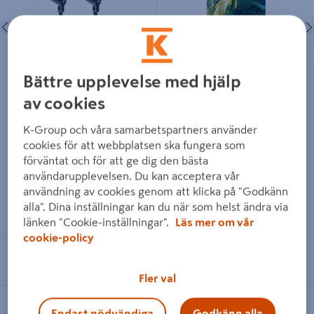
Föregående
Nästa
Föregående
Bättre upplevelse med hjälp
MARKSPOT LIGHTSON LUNA
MARKSPOT LIGHTSON LUNA
av cookies
STARTPAKET 5W, 10CM
SV 5W
K-Group och våra samarbetspartners använder
1 459 kr
519 kr
cookies för att webbplatsen ska fungera som
/ PKT
/ ST
förväntat och för att ge dig den bästa
användarupplevelsen. Du kan acceptera vår
användning av cookies genom att klicka på "Godkänn
alla". Dina inställningar kan du när som helst ändra via
Läs mer
Läs mer
länken "Cookie-inställningar".
Läs mer om vår
cookie-policy
Se lagerstatus i din butik
Se lagerstatus i din butik
Fler val
MARKSPOT LIGHTSON NOVA
CUBA NORDLUX ENERGY ROUND
SMART
VIT
Endast nödvändiga
Godkänn alla