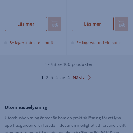
Läs mer
Läs mer
Se lagerstatus i din butik
Se lagerstatus i din butik
1 - 48 av 160 produkter
1
2
3
4
av
4
Nästa
Utomhusbelysning
Utomhusbelysning är mer än bara en praktisk lösning för att lysa
upp trädgården eller fasaden; det är en möjlighet att förvandla ditt
utomhusutrymme till en inbjudande och säker miljö. På K-Bygg