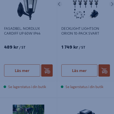
Föregående
FASADBEL. NORDLUX
DECKLIGHT LIGHTSON
CARDIFF UP 60W IP44
ORION 10-PACK SVART
489 kr
1 749 kr
/ ST
/ ST
Läs mer
Läs mer
Se lagerstatus i din butik
Se lagerstatus i din butik
MARKSPOT LIGHTSON ASTRO
TRANSFORMATOR LIGHTSON
MÖRKGRÅ
105W