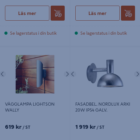
Läs mer
Läs mer
Se lagerstatus i din butik
Se lagerstatus i din butik
VÄGGLAMPA LIGHTSON WALLY
FASADBEL. NORDLUX ARKI 20W
IP54 GALV.
Föregående
Nästa
Föregående
VÄGGLAMPA LIGHTSON
FASADBEL. NORDLUX ARKI
WALLY
20W IP54 GALV.
619 kr
1 919 kr
/ ST
/ ST