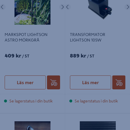
Föregående
Nästa
Föregående
MARKSPOT LIGHTSON
TRANSFORMATOR
ASTRO MÖRKGRÅ
LIGHTSON 105W
409 kr
889 kr
/ ST
/ ST
Läs mer
Läs mer
Se lagerstatus i din butik
Se lagerstatus i din butik
ARIES LIGHTSON 4 ST DECK STEG
ARIES LIGHTSON X 4 LAMPOR
BELYSNING
SVART