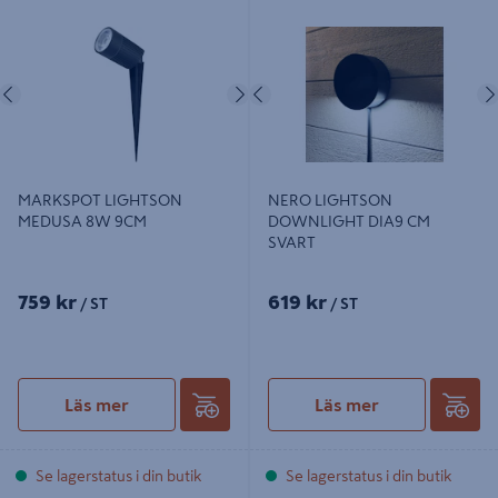
MARKSPOT LIGHTSON MEDUSA
NERO LIGHTSON DOWNLIGHT
8W 9CM
DIA9 CM SVART
Föregående
Nästa
Föregående
MARKSPOT LIGHTSON
NERO LIGHTSON
MEDUSA 8W 9CM
DOWNLIGHT DIA9 CM
SVART
759 kr
619 kr
/ ST
/ ST
Läs mer
Läs mer
Se lagerstatus i din butik
Se lagerstatus i din butik