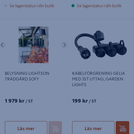
Se lagerstatus i din butik
Se lagerstatus i din butik
BELYSNING LIGHTSON
KABELFÖRGRENING GELIA MED
TRÄDGÅRD SOFY
3ST UTTAG, GARDEN LIGHTS
Föregående
Nästa
BELYSNING LIGHTSON
KABELFÖRGRENING GELIA
TRÄDGÅRD SOFY
MED 3ST UTTAG, GARDEN
LIGHTS
1 979 kr
199 kr
/ ST
/ ST
Läs mer
Läs mer