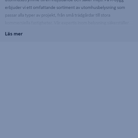
erbjuder vi ett omfattande sortiment av utomhusbelysning som
passar alla typer av projekt, från små trädgårdar till stora
kommersiella fastigheter. Vår expertis inom belysning säkerställer
att du får produkter av hög kvalitet som uppfyller både estetiska
Läs mer
och funktionella krav. Välj bland ledande varumärken som Nordlux,
Cello och Lightson för en utomhusbelysning du kan lita på, oavsett
säsong och väderförhållanden.
Fördelar med rätt utomhusbelysning
Att investera i kvalitativ utomhusbelysning ger många fördelar.
Förutom att öka säkerheten genom att lysa upp mörka områden,
kan rätt belysning också framhäva arkitektoniska detaljer och skapa
en stämningsfull atmosfär. Produkterna i vårt sortiment inkluderar
allt från trädgårdsbelysning och fasadbelysning, vilket ger dig
flexibilitet att välja den lösning som bäst passar dina behov. Välj
bland alternativ som LED-belysning och solcellsbelysning för att
hitta rätt belysning för just ditt projekt.