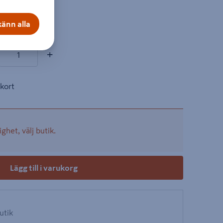
on
änn alla
ukter
+
kort
ighet, välj butik.
Lägg till i varukorg
butik