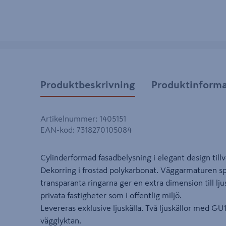
Produktbeskrivning
Produktinforma
Artikelnummer
:
1405151
EAN-kod
:
7318270105084
Cylinderformad fasadbelysning i elegant design till
Dekorring i frostad polykarbonat. Väggarmaturen sp
transparanta ringarna ger en extra dimension till lj
privata fastigheter som i offentlig miljö.
Levereras exklusive ljuskälla. Två ljuskällor med G
vägglyktan.