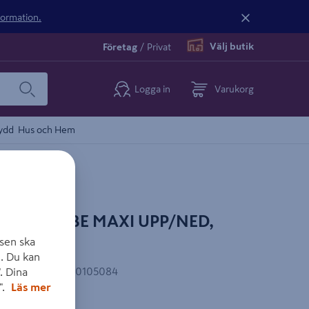
nformation.
Välj butik
Företag
/
Privat
Logga in
Varukorg
ydd
Hus och Hem
ELIA TUBE MAXI UPP/NED,
GEHUK
sen ska
. Du kan
AN-kod
:
7318270105084
. Dina
".
Läs mer