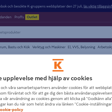
ok och besökte K-gruppens webbplatser den 27 juli,
läs viktig tilläggsi
udanden
Proffs
Outlet
rum, Bastu och Kök
Verktyg och Maskiner
El, VVS, Belysning
Arbetssk
området
GELIA
e upplevelse med hjälp av cookies
VÄGGARMATUR G
ANTRACIT SMY
och våra samarbetspartners använder cookies för att webbplat
som förväntat och för att ge dig den bästa användarupplevelsen
Artikelnummer
:
1405151
E
a vår användning av cookies genom att klicka på "Godkänn alla"
ngar kan du när som helst ändra via länken "Cookie-inställningar
ookie-policy