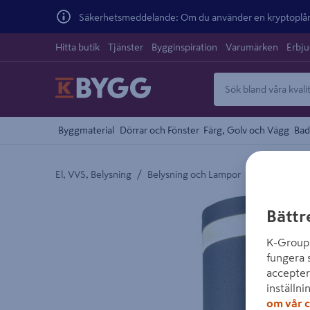
Säkerhetsmeddelande: Om du använder en kryptoplånb
Hitta butik
Tjänster
Bygginspiration
Varumärken
Erbj
Byggmaterial
Dörrar och Fönster
Färg, Golv och Vägg
Bad
/
/
El, VVS, Belysning
Belysning och Lampor
Armaturer
Detaljerad beskrivning finns i produktbeskrivnings
Bättr
K-Group 
fungera 
accepter
inställni
om vår c