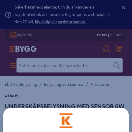
Säkerhetsmeddelande: Om du använder en
kryptoplånbok och besökte K-gruppens webbplatser
den 27 juli,
läs viktig tilläggsinformation.
Välj butik
Företag
/
Privat
/
/
El, VVS, Belysning
Belysning och Lampor
Armaturer
OSRAM
UNDERSKÅPSBELYSNING MED SENSOR 6W
300MM
Detaljerad beskrivning finns i produktbeskrivningsområdet