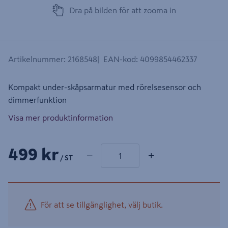
Dra på bilden för att zooma in
Artikelnummer
:
2168548
EAN-kod
:
4099854462337
Kompakt under-skåpsarmatur med rörelsesensor och
dimmerfunktion
Visa mer produktinformation
1 produkter
Antal
499 kr
−
+
/ ST
För att se tillgänglighet, välj butik.