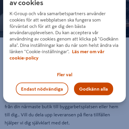
av cookies
K-Group och våra samarbetspartners använder
cookies för att webbplatsen ska fungera som
förväntat och för att ge dig den bästa
användarupplevelsen. Du kan acceptera vår
användning av cookies genom att klicka på "Godkänn
Vår byggleverans håller vad den lovar
alla". Dina inställningar kan du när som helst ändra via
länken "Cookie-inställningar".
Läs mer om vår
Vi vet att varje sekund en leverans är sen, är en sekund då
cookie-policy
bygget står stilla. Vi ser till att leverera rätt saker, i rätt tid
och till rätt plats. Oavsett om det är en låda skruv eller
Fler val
produkter till ett helt hus.
Endast nödvändiga
Godkänn alla
Du får hjälp med planerade och lokala leveranser, direkt
från din närmaste butik till byggarbetsplatsen eller hem
till dig.. Vill du dela upp leveransen på flera tillfällen
hjälper vi dig självklart med det.