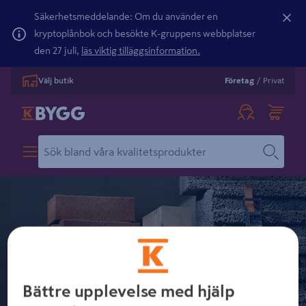
Säkerhetsmeddelande: Om du använder en
kryptoplånbok och besökte K-gruppens webbplatser
den 27 juli,
läs viktig tilläggsinformation.
Välj butik
Företag
/
Privat
BYGGLEVERANS
Bättre upplevelse med hjälp