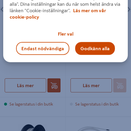
alla". Dina inställningar kan du när som helst ändra via
Föregående
Nästa
Föregående
länken "Cookie-inställningar".
Läs mer om vår
cookie-policy
Fler val
LEDSLINGA OPAL IP65/44
SHAPE 1.5M 5078 VIT
25M
LIGHTSON
Endast nödvändiga
Godkänn alla
1 799 kr
249 kr
/ ST
/ ST
Läs mer
Läs mer
Se lagerstatus i din butik
Se lagerstatus i din butik
LEDSLINGA SUNLIT 20M MARELD
LED-LJUSLIST BASTU 2,5M IP44