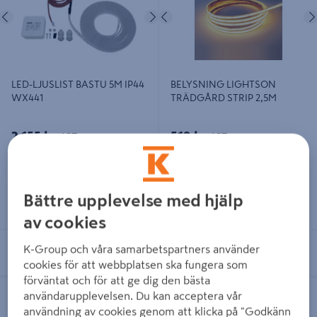
Föregående
Nästa
Föregående
LED-LJUSLIST BASTU 5M IP44
BELYSNING LIGHTSON
WX441
TRÄDGÅRD STRIP 2,5M
2 155 kr
519 kr
/ ST
/ ST
Bättre upplevelse med hjälp
Läs mer
Läs mer
av cookies
Se lagerstatus i din butik
Se lagerstatus i din butik
K-Group och våra samarbetspartners använder
cookies för att webbplatsen ska fungera som
förväntat och för att ge dig den bästa
LEDSLINGA OPAL IP65/44 25M
SHAPE 1.5M 5078 VIT LIGHTSON
användarupplevelsen. Du kan acceptera vår
användning av cookies genom att klicka på "Godkänn