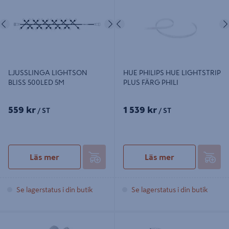
Föregående
Nästa
Föregående
LJUSSLINGA LIGHTSON
HUE PHILIPS HUE LIGHTSTRIP
BLISS 500LED 5M
PLUS FÄRG PHILI
559 kr
1 539 kr
/ ST
/ ST
Läs mer
Läs mer
Se lagerstatus i din butik
Se lagerstatus i din butik
LEDSLINGA BLUE ELECTRIC FLEX-
LEDLIST LEDVANCE SMART FLEX
LINE 1500 LM/M, 15M
IP20 DIM RGBW TW 2000-6500K