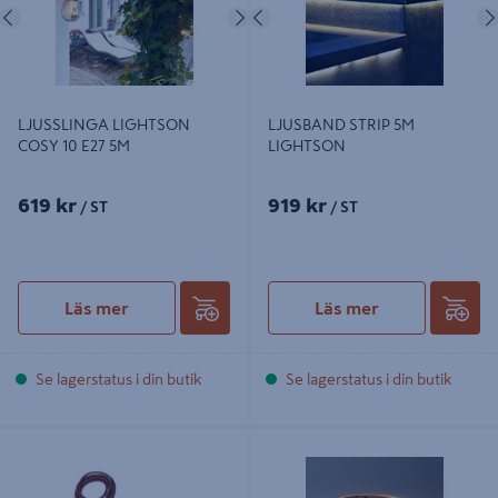
Föregående
Nästa
Föregående
LJUSSLINGA LIGHTSON
LJUSBAND STRIP 5M
COSY 10 E27 5M
LIGHTSON
619 kr
919 kr
/ ST
/ ST
Läs mer
Läs mer
Se lagerstatus i din butik
Se lagerstatus i din butik
LED-LJUSLIST BASTU 5M IP44
BELYSNING LIGHTSON
WX441
TRÄDGÅRD STRIP 2,5M