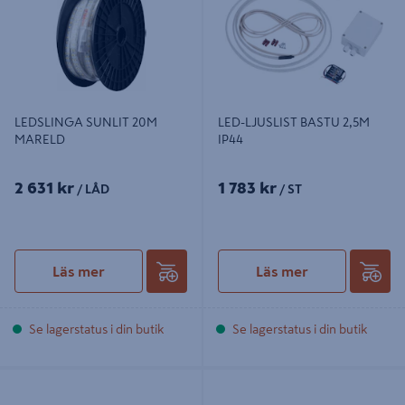
LEDSLINGA SUNLIT 20M
LED-LJUSLIST BASTU 2,5M
MARELD
IP44
2 631 kr
1 783 kr
/ LÅD
/ ST
Läs mer
Läs mer
Se lagerstatus i din butik
Se lagerstatus i din butik
LJUSSLINGA LIGHTSON BLISS
HUE PHILIPS HUE LIGHTSTRIP
500LED 5M
PLUS FÄRG PHILI