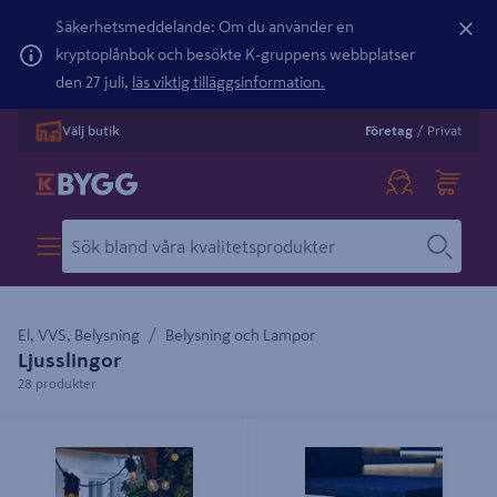
Säkerhetsmeddelande: Om du använder en
kryptoplånbok och besökte K-gruppens webbplatser
den 27 juli,
läs viktig tilläggsinformation.
Välj butik
Företag
/
Privat
El, VVS, Belysning
Belysning och Lampor
Ljusslingor
28 produkter
LJUSSLINGA LIGHTSON COSY 10
LJUSBAND STRIP 5M LIGHTSON
E27 5M