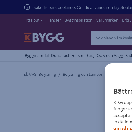
Säkerhetsmeddelande: Om du använder en kryptoplånb
Hitta butik
Tjänster
Bygginspiration
Varumärken
Erbj
Byggmaterial
Dörrar och Fönster
Färg, Golv och Vägg
Bad
/
/
El, VVS, Belysning
Belysning och Lampor
Armaturer
Detaljerad beskrivning finns i produktbeskrivnings
Bättr
K-Group 
fungera 
accepter
inställni
om vår c