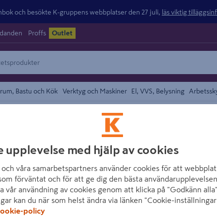
ok och besökte K-gruppens webbplatser den 27 juli,
läs viktig tilläggsi
udanden
Proffs
Outlet
rum, Bastu och Kök
Verktyg och Maskiner
El, VVS, Belysning
Arbetssk
området
OSRAM
e upplevelse med hjälp av cookies
FUNKTIONSBEL
och våra samarbetspartners använder cookies för att webbplat
Artikelnummer
:
2168553
som förväntat och för att ge dig den bästa användarupplevelsen
a vår användning av cookies genom att klicka på "Godkänn alla"
ngar kan du när som helst ändra via länken "Cookie-inställningar
Vägg- eller takmonterad lis
ookie-policy