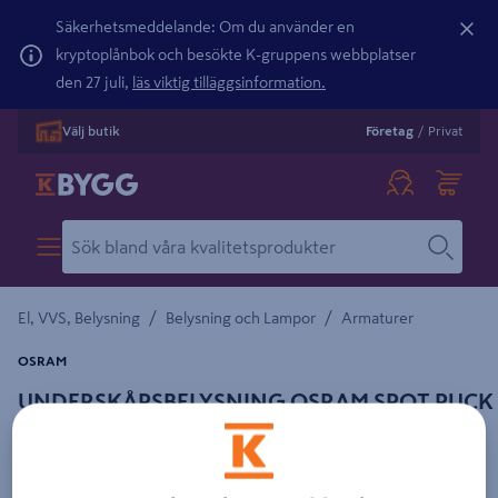
Säkerhetsmeddelande: Om du använder en
kryptoplånbok och besökte K-gruppens webbplatser
den 27 juli,
läs viktig tilläggsinformation.
Välj butik
Företag
/
Privat
/
/
El, VVS, Belysning
Belysning och Lampor
Armaturer
OSRAM
UNDERSKÅPSBELYSNING OSRAM SPOT PUCK
Detaljerad beskrivning finns i produktbeskrivningsområdet