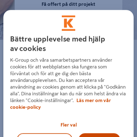
Få offert på ditt projekt
Bättre upplevelse med hjälp
av cookies
Vi hjälper dig att välja rätt, så att du kan
bygga bättre.
K-Group och våra samarbetspartners använder
cookies för att webbplatsen ska fungera som
förväntat och för att ge dig den bästa
När du skickar in en offertförfrågan till oss får du inte bara
användarupplevelsen. Du kan acceptera vår
ett kostnadsförslag, utan också personlig rådgivning från
användning av cookies genom att klicka på "Godkänn
våra byggsäljare. Vi hjälper dig att välja rätt produkter och
alla". Dina inställningar kan du när som helst ändra via
lösning utifrån just ditt byggprojekt. Vi ser till att allting
länken "Cookie-inställningar".
Läs mer om vår
cookie-policy
stämmer, från mått och materialval till planerade
leveranser. Du får en tydlig offert och svar på dina frågor,
Fler val
utan att du förbinder dig till något.