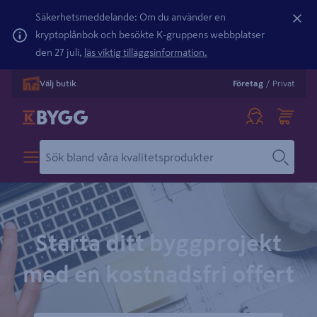
Säkerhetsmeddelande: Om du använder en
kryptoplånbok och besökte K-gruppens webbplatser
den 27 juli,
läs viktig tilläggsinformation.
Välj butik
Företag
/
Privat
Starta ditt byggprojekt
med en kostnadsfri offert