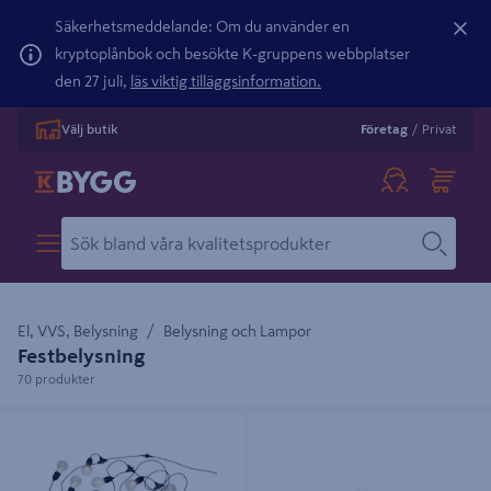
Säkerhetsmeddelande: Om du använder en
kryptoplånbok och besökte K-gruppens webbplatser
den 27 juli,
läs viktig tilläggsinformation.
Välj butik
Företag
/
Privat
El, VVS, Belysning
Belysning och Lampor
Festbelysning
70 produkter
LJUSSLINGA GRUND GLOW
LED LJUS DUVA 30LED 30CM
LÄNKBAR CELLO 10