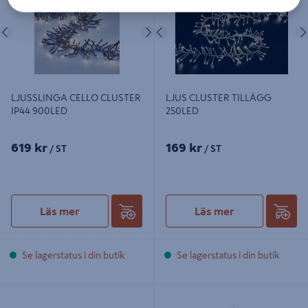
Föregående
Nästa
Föregående
LJUSSLINGA CELLO CLUSTER
LJUS CLUSTER TILLÄGG
IP44 900LED
250LED
619 kr
169 kr
/ ST
/ ST
Läs mer
Läs mer
Se lagerstatus i din butik
Se lagerstatus i din butik
SVAN CELLO 49CM IP44
LJUS STJÄRNA 40CM GRÅ