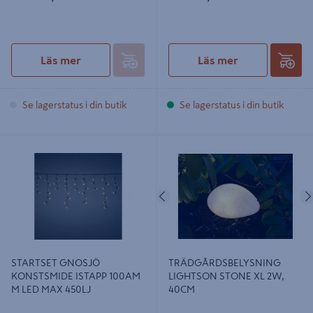
Läs mer
Läs mer
Se lagerstatus i din butik
Se lagerstatus i din butik
STARTSET GNOSJÖ KONSTSMIDE
TRÄDGÅRDSBELYSNING
ISTAPP 100AM M LED MAX 450LJ
LIGHTSON STONE XL 2W, 40CM
Föregående
STARTSET GNOSJÖ
TRÄDGÅRDSBELYSNING
KONSTSMIDE ISTAPP 100AM
LIGHTSON STONE XL 2W,
M LED MAX 450LJ
40CM