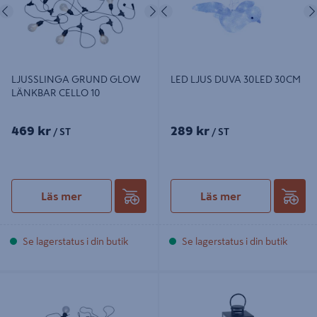
Föregående
Nästa
Föregående
LJUSSLINGA GRUND GLOW
LED LJUS DUVA 30LED 30CM
LÄNKBAR CELLO 10
469 kr
289 kr
/ ST
/ ST
Läs mer
Läs mer
Se lagerstatus i din butik
Se lagerstatus i din butik
SOLARLAMPOR CELLO EDISON
LYKTA SKÄRM MATTSVART 42CM
IP44
CELLO