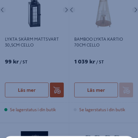
Föregående
Nästa
Föregående
LYKTA SKÄRM MATTSVART
BAMBOO LYKTA KARTIO
30,5CM CELLO
70CM CELLO
99 kr
1 039 kr
/ ST
/ ST
Läs mer
Läs mer
Se lagerstatus i din butik
Se lagerstatus i din butik
LJUSTRÄD SILVER 180CM IP44
SOLAR LJUS GARDEN 36CM 4ST