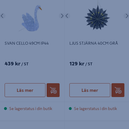
Föregående
Nästa
Föregående
SVAN CELLO 49CM IP44
LJUS STJÄRNA 40CM GRÅ
439 kr
129 kr
/ ST
/ ST
Läs mer
Läs mer
Se lagerstatus i din butik
Se lagerstatus i din butik
SOV FAMILJ 25CM IP44
T-RÖR CELLO PLAST CLUSTER