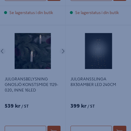
Se lagerstatus i din butik
Se lagerstatus i din butik
JULGRANSBELYSNING GNOSJÖ
JULGRANSSLINGA 8X30AMBER
KONSTSMIDE 1129-020, INNE
LED 240CM
16LED
Föregående
Nästa
JULGRANSBELYSNING
JULGRANSSLINGA
GNOSJÖ KONSTSMIDE 1129-
8X30AMBER LED 240CM
020, INNE 16LED
539 kr
399 kr
/ ST
/ ST