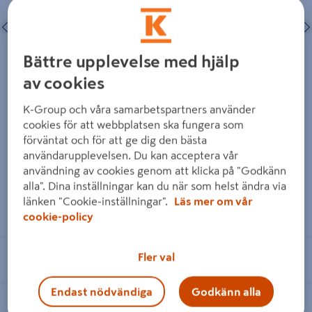
Föregående
Nästa
Föregående
Bättre upplevelse med hjälp
av cookies
LJUSTRÄD SILVER 180CM
SOLAR LJUS GARDEN 36CM
IP44
4ST
K-Group och våra samarbetspartners använder
cookies för att webbplatsen ska fungera som
förväntat och för att ge dig den bästa
1 379 kr
135 kr
/ ST
/ FRP
användarupplevelsen. Du kan acceptera vår
användning av cookies genom att klicka på "Godkänn
alla". Dina inställningar kan du när som helst ändra via
länken "Cookie-inställningar".
Läs mer om vår
Läs mer
Läs mer
cookie-policy
Se lagerstatus i din butik
Se lagerstatus i din butik
Fler val
LJUSSLINGA CELLO CLUSTER IP44
LJUS CLUSTER TILLÄGG 250LED
Endast nödvändiga
Godkänn alla
900LED