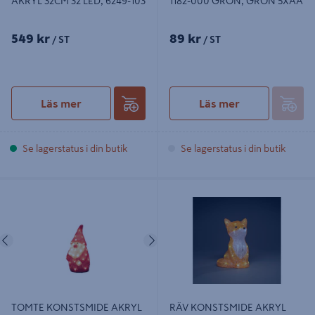
AKRYL 32CM 32 LED, 6249-103
1182-000 GRÖN, GRÖN 5XAA
549 kr
89 kr
/ ST
/ ST
Läs mer
Läs mer
Se lagerstatus i din butik
Se lagerstatus i din butik
TOMTE KONSTSMIDE AKRYL
RÄV KONSTSMIDE AKRYL 27CM
38CM 40 LED, 6242-103
LED, 6275-203
Föregående
Nästa
TOMTE KONSTSMIDE AKRYL
RÄV KONSTSMIDE AKRYL