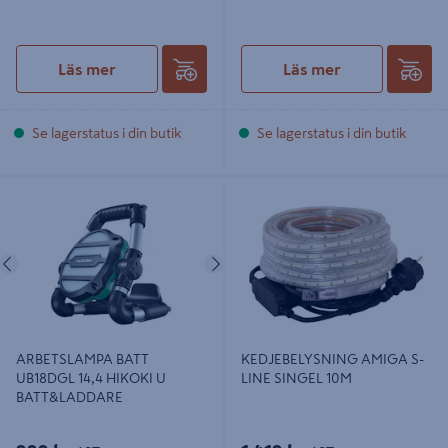
Läs mer
Läs mer
Se lagerstatus i din butik
Se lagerstatus i din butik
ARBETSLAMPA BATT UB18DGL 14,4
KEDJEBELYSNING AMIGA S-LINE
HIKOKI U BATT&LADDARE
SINGEL 10M
Föregående
Nästa
ARBETSLAMPA BATT
KEDJEBELYSNING AMIGA S-
UB18DGL 14,4 HIKOKI U
LINE SINGEL 10M
BATT&LADDARE