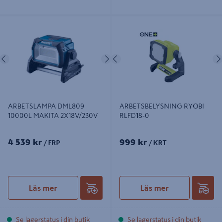
ARBETSLAMPA DML809 10000L
ARBETSBELYSNING RYOBI
MAKITA 2X18V/230V
RLFD18-0
Föregående
Nästa
Föregående
ARBETSLAMPA DML809
ARBETSBELYSNING RYOBI
10000L MAKITA 2X18V/230V
RLFD18-0
4 539 kr
999 kr
/ FRP
/ KRT
Läs mer
Läs mer
Se lagerstatus i din butik
Se lagerstatus i din butik