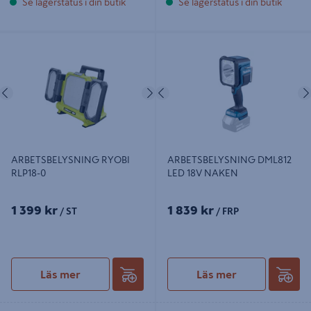
Se lagerstatus i din butik
Se lagerstatus i din butik
ARBETSBELYSNING RYOBI RLP18-
ARBETSBELYSNING DML812 LED
0
18V NAKEN
Föregående
Nästa
Föregående
ARBETSBELYSNING RYOBI
ARBETSBELYSNING DML812
RLP18-0
LED 18V NAKEN
1 399 kr
1 839 kr
/ ST
/ FRP
Läs mer
Läs mer