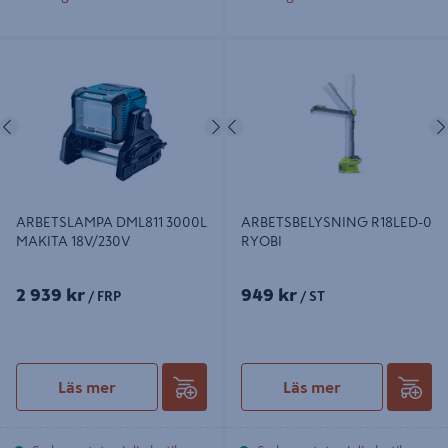
ARBETSLAMPA DML811 3000L
ARBETSBELYSNING R18LED-0
MAKITA 18V/230V
RYOBI
Föregående
Nästa
Föregående
ARBETSLAMPA DML811 3000L
ARBETSBELYSNING R18LED-0
MAKITA 18V/230V
RYOBI
2 939 kr
949 kr
/ FRP
/ ST
Läs mer
Läs mer