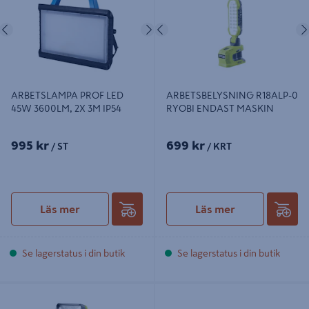
Föregående
Nästa
Föregående
ARBETSLAMPA PROF LED
ARBETSBELYSNING R18ALP-0
45W 3600LM, 2X 3M IP54
RYOBI ENDAST MASKIN
995 kr
699 kr
/ ST
/ KRT
Läs mer
Läs mer
Se lagerstatus i din butik
Se lagerstatus i din butik
ARBETSBELYSNING R18ALH-0
ARBETSLAMPA BLUE ELECTRIC
RYOBI
BATTERI 40W-18V