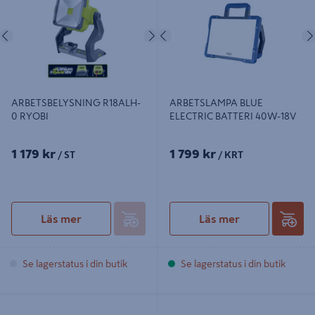
Föregående
Nästa
Föregående
ARBETSBELYSNING R18ALH-
ARBETSLAMPA BLUE
0 RYOBI
ELECTRIC BATTERI 40W-18V
1 179 kr
1 799 kr
/ ST
/ KRT
Läs mer
Läs mer
Se lagerstatus i din butik
Se lagerstatus i din butik
WESTPORT nordlux 60 DOBBELT
ARMATUR NORDLUX WORKS IP65
GRÅ
1X9W LED