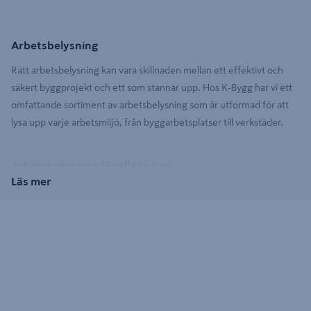
Arbetsbelysning
Rätt arbetsbelysning kan vara skillnaden mellan ett effektivt och
säkert byggprojekt och ett som stannar upp. Hos K-Bygg har vi ett
omfattande sortiment av arbetsbelysning som är utformad för att
lysa upp varje arbetsmiljö, från byggarbetsplatser till verkstäder.
Arbetsbelysning för alla behov
Läs mer
Vi har arbetsbelysning som uppfyller de stränga kraven på
byggarbetsplatser. Välj bland vår robusta byggbelysning för fasta
installationer eller vår portabla arbetsbelysning som enkelt kan
flyttas runt efter behov. Med slitstarka och pålitliga produkter får du
belysning som klarar av tuffa förhållanden, och hjälper dig att
arbeta tryggt och effektivt - även i svagt ljus. För att komplettera
din arbetsplats kan du även kolla in vårt utbud av