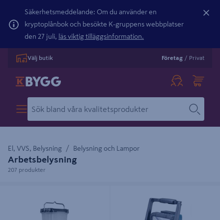
Säkerhetsmeddelande: Om du använder en
kryptoplånbok och besökte K-gruppens webbplatser
den 27 juli,
läs viktig tilläggsinformation.
Välj butik
Företag
/
Privat
El, VVS, Belysning
Belysning och Lampor
Arbetsbelysning
207 produkter
LANTERNA RYOBI RLL18-0
ARBETSBELYSNING DEADML805
LED 18V/230V MAKITA