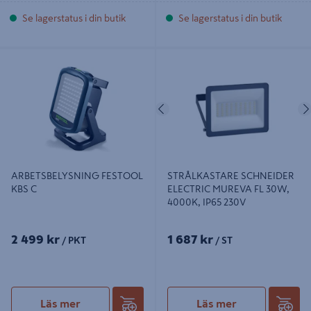
Se lagerstatus i din butik
Se lagerstatus i din butik
ARBETSBELYSNING FESTOOL KBS
STRÅLKASTARE SCHNEIDER
C
ELECTRIC MUREVA FL 30W,
4000K, IP65 230V
Föregående
ARBETSBELYSNING FESTOOL
STRÅLKASTARE SCHNEIDER
KBS C
ELECTRIC MUREVA FL 30W,
4000K, IP65 230V
2 499 kr
1 687 kr
/ PKT
/ ST
Läs mer
Läs mer