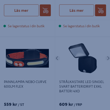
Läs mer
Läs mer
Se lagerstatus i din butik
Se lagerstatus i din butik
PANNLAMPA NEBO CURVE 600LM
STRÅLKASTARE LED SINGEL
FLEX
SVART BATTERIDRIFT EXKL
BATTERI 4XD
Föregående
PANNLAMPA NEBO CURVE
STRÅLKASTARE LED SINGEL
600LM FLEX
SVART BATTERIDRIFT EXKL
BATTERI 4XD
559 kr
609 kr
/ ST
/ FRP