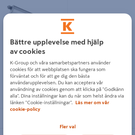
Bättre upplevelse med hjälp
WESTPORT nordlux 60
ARMATUR NORDLUX
av cookies
DOBBELT GRÅ
WORKS IP65 1X9W LED
K-Group och våra samarbetspartners använder
509 kr
448,75 kr
/ ST
/ ST
cookies för att webbplatsen ska fungera som
förväntat och för att ge dig den bästa
användarupplevelsen. Du kan acceptera vår
användning av cookies genom att klicka på "Godkänn
alla". Dina inställningar kan du när som helst ändra via
Läs mer
Läs mer
länken "Cookie-inställningar".
Läs mer om vår
cookie-policy
Se lagerstatus i din butik
Se lagerstatus i din butik
Fler val
ARBETSLAMPA POINTEX NEBO
ARBETSBELYSNING SCHNEIDER