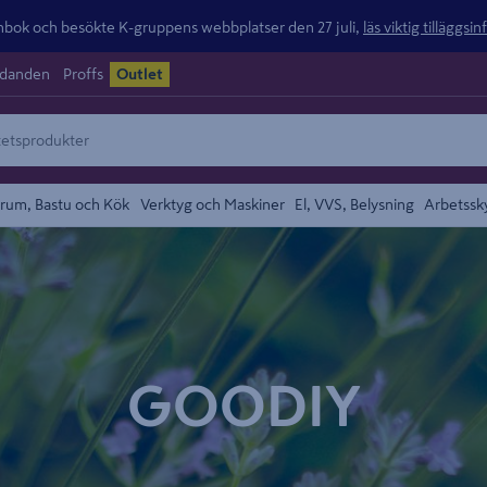
ok och besökte K-gruppens webbplatser den 27 juli,
läs viktig tilläggsi
udanden
Proffs
Outlet
rum, Bastu och Kök
Verktyg och Maskiner
El, VVS, Belysning
Arbetssk
GOODIY