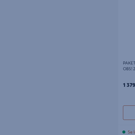
2 KOLLI
PAKE
OBS! 
1 37
Se l