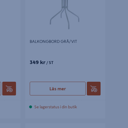
BALKONGBORD GRÅ/VIT
349 kr
/ ST
Läs mer
Se lagerstatus i din butik
 VIT OBS!
FÖRVARINGSLÅDA GOODIY 48L LOCK