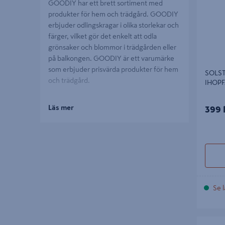
GOODIY har ett brett sortiment med
produkter för hem och trädgård. GOODIY
erbjuder odlingskragar i olika storlekar och
färger, vilket gör det enkelt att odla
grönsaker och blommor i trädgården eller
på balkongen. GOODIY är ett varumärke
som erbjuder prisvärda produkter för hem
SOLS
och trädgård.
IHOP
Läs mer
399 
Se l
PAKETG