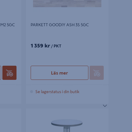
8M2 5GC
PARKETT GOODIY ASH 3S 5GC
1 359 kr
/ PKT
Läs mer
Se lagerstatus i din butik
BALKONGBORD GRÅ/VIT