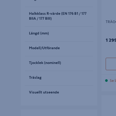
Halkklass R-värde (EN 176 B1 / 177
BIIA / 177 BIII)
TRÄGO
Längd (mm)
1 29
Modell/Utförande
Tjocklek (nominell)
Träslag
Se l
Visuellt utseende
SOLSTO
IHOPFÄ