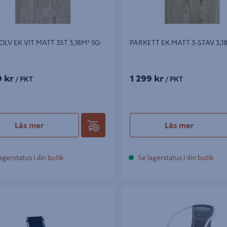
LV EK VIT MATT 3ST 3,18M² 5G
PARKETT EK MATT 3-STAV 3,1
9 kr
1 299 kr
/ PKT
/ PKT
Läs mer
Läs mer
agerstatus i din butik
Se lagerstatus i din butik
L CELLO MALLORCA SVART
BALKONGSTOL GRÅ/VIT
LLBAR