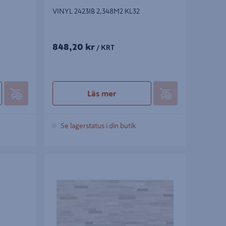
VINYL 2423IB 2,348M2 KL32
848,20 kr
/ KRT
Läs mer
Se lagerstatus i din butik
2 5GC
PARKETT GOODIY ASH 3S 5GC