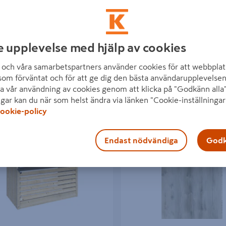
e upplevelse med hjälp av cookies
och våra samarbetspartners använder cookies för att webbplat
som förväntat och för att ge dig den bästa användarupplevelsen
a vår användning av cookies genom att klicka på "Godkänn alla"
ngar kan du när som helst ändra via länken "Cookie-inställningar
ookie-policy
 produkter
UMPSKYDD GOODIY 760466
VINYL 1636IB KL32 2,348M2
Endast nödvändiga
Godk