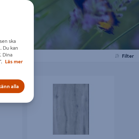
sen ska
. Du kan
. Dina
Filter
".
Läs mer
VINYL 2423IB 2,348M2 KL32
änn alla