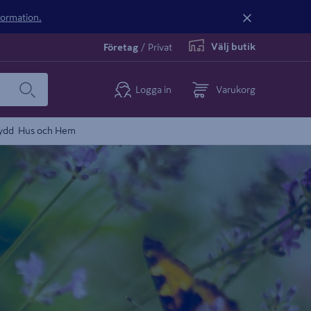
nformation.
Välj butik
Företag
/
Privat
Logga in
Varukorg
ydd
Hus och Hem