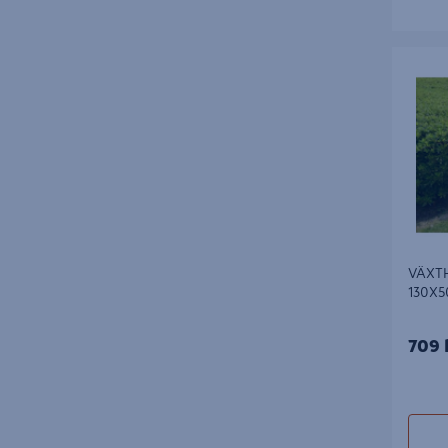
VÄXTHU
130X50
VÄXT
130X
709 