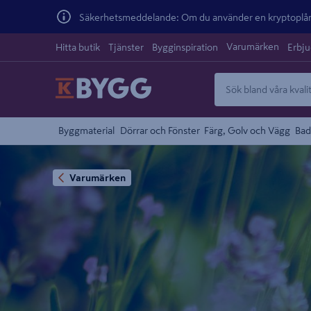
Säkerhetsmeddelande: Om du använder en kryptoplånb
Varumärken
Hitta butik
Tjänster
Bygginspiration
Erbj
Byggmaterial
Dörrar och Fönster
Färg, Golv och Vägg
Bad
Varumärken