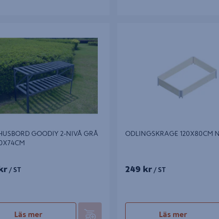
SBORD GOODIY 2-NIVÅ GRÅ
ODLINGSKRAGE 120X80CM NA
X74CM
HUSBORD GOODIY 2-NIVÅ GRÅ
ODLINGSKRAGE 120X80CM 
50X74CM
kr
249 kr
/ ST
/ ST
Läs mer
Läs mer