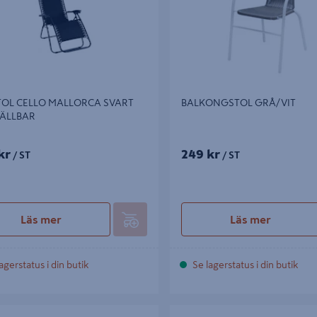
TOL CELLO MALLORCA SVART
BALKONGSTOL GRÅ/VIT
FÄLLBAR
kr
249 kr
/ ST
/ ST
Läs mer
Läs mer
agerstatus i din butik
Se lagerstatus i din butik
ARDEROB GOODIY 50CM VIT OBS!
PAKETGARDEROB GOODIY 60CM