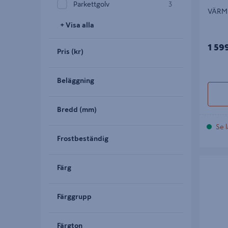
Parkettgolv
3
VÄRM
+ Visa alla
1 59
Pris (kr)
Beläggning
Bredd (mm)
Se l
Frostbeständig
TRÄGOLV
Färg
Färggrupp
Färgton