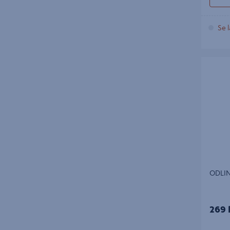
Se l
ODLING
ODLI
269 