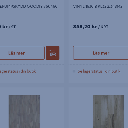
EPUMPSKYDD GOODIY 760466
VINYL 1636IB KL32 2,348M2
9 kr
848,20 kr
/ ST
/ KRT
Läs mer
Läs mer
agerstatus i din butik
Se lagerstatus i din butik
 EK VIT MATT 3ST 3,18M² 5G
PARKETT EK MATT 3-STAV 3,18M