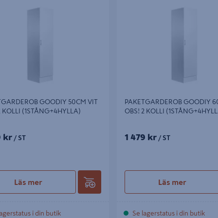
 (1STÅNG+4HYLLA)
2 KOLLI (1STÅNG+4HYLLA)
TGARDEROB GOODIY 50CM VIT
PAKETGARDEROB GOODIY 60
2 KOLLI (1STÅNG+4HYLLA)
OBS! 2 KOLLI (1STÅNG+4HYLL
9 kr
1 479 kr
/ ST
/ ST
Läs mer
Läs mer
agerstatus i din butik
Se lagerstatus i din butik