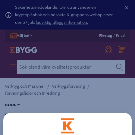
Säkerhetsmeddelande: Om du använder en
kryptoplånbok och besökte K-gruppens webbplatser
den 27 juli,
läs viktig tilläggsinformation.
Välj butik
Företag
/
Privat
/
/
Verktyg och Maskiner
Verktygsförvaring
Förvaringslådor och Inredning
GOODIY
FÖRVARINGSLÅDA GOODIY XL 56L M HJUL
Detaljerad beskrivning finns i produktbeskrivningsområdet