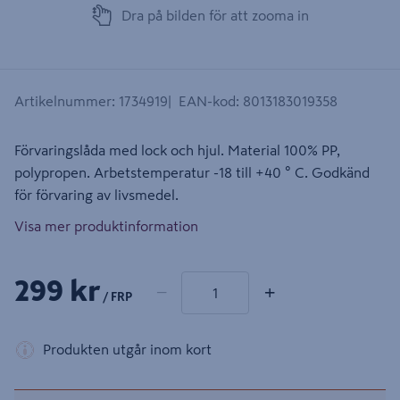
Dra på bilden för att zooma in
Artikelnummer
:
1734919
EAN-kod
:
8013183019358
Förvaringslåda med lock och hjul. Material 100% PP,
polypropen. Arbetstemperatur -18 till +40 ° C. Godkänd
för förvaring av livsmedel.
Visa mer produktinformation
1 produkter
Antal
299 kr
−
+
/ FRP
Produkten utgår inom kort