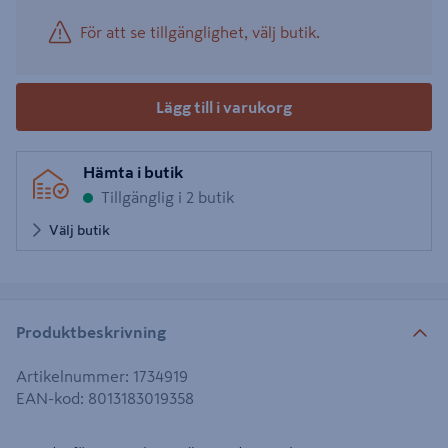
För att se tillgänglighet, välj butik.
Lägg till i varukorg
Hämta i butik
Tillgänglig i 2 butik
Välj butik
Produktbeskrivning
Artikelnummer
:
1734919
EAN-kod
:
8013183019358