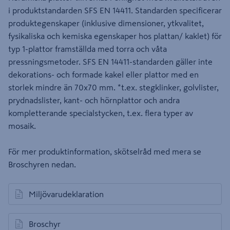
i produktstandarden SFS EN 14411. Standarden specificerar
produktegenskaper (inklusive dimensioner, ytkvalitet,
fysikaliska och kemiska egenskaper hos plattan/ kaklet) för
typ 1-plattor framställda med torra och våta
pressningsmetoder. SFS EN 14411-standarden gäller inte
dekorations- och formade kakel eller plattor med en
storlek mindre än 70x70 mm. *t.ex. stegklinker, golvlister,
prydnadslister, kant- och hörnplattor och andra
kompletterande specialstycken, t.ex. flera typer av
mosaik.
För mer produktinformation, skötselråd med mera se
Broschyren nedan.
Miljövarudeklaration
öppnas i en ny flik
Broschyr
öppnas i en ny flik