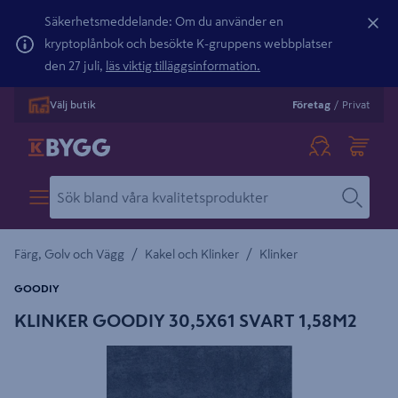
Säkerhetsmeddelande: Om du använder en
kryptoplånbok och besökte K-gruppens webbplatser
den 27 juli,
läs viktig tilläggsinformation.
Välj butik
Företag
/
Privat
/
/
Färg, Golv och Vägg
Kakel och Klinker
Klinker
GOODIY
KLINKER GOODIY 30,5X61 SVART 1,58M2
Detaljerad beskrivning finns i produktbeskrivningsområdet