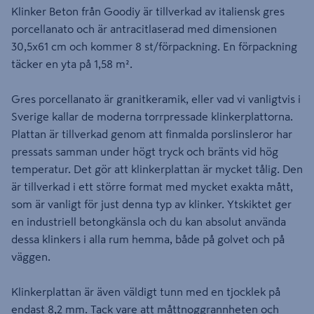
Klinker Beton från Goodiy är tillverkad av italiensk gres
porcellanato och är antracitlaserad med dimensionen
30,5x61 cm och kommer 8 st/förpackning. En förpackning
täcker en yta på 1,58 m².
Gres porcellanato är granitkeramik, eller vad vi vanligtvis i
Sverige kallar de moderna torrpressade klinkerplattorna.
Plattan är tillverkad genom att finmalda porslinsleror har
pressats samman under högt tryck och bränts vid hög
temperatur. Det gör att klinkerplattan är mycket tålig. Den
är tillverkad i ett större format med mycket exakta mått,
som är vanligt för just denna typ av klinker. Ytskiktet ger
en industriell betongkänsla och du kan absolut använda
dessa klinkers i alla rum hemma, både på golvet och på
väggen.
Klinkerplattan är även väldigt tunn med en tjocklek på
endast 8,2 mm. Tack vare att måttnoggrannheten och