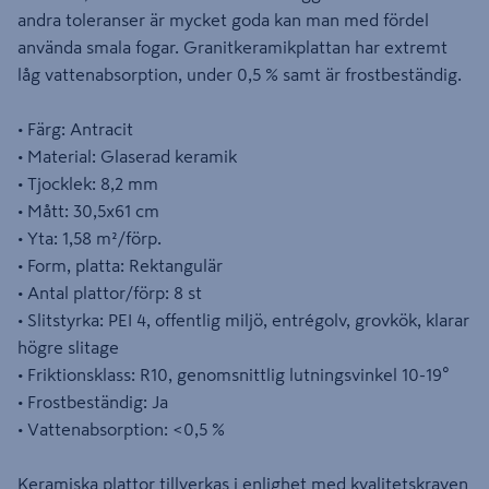
andra toleranser är mycket goda kan man med fördel
använda smala fogar. Granitkeramikplattan har extremt
låg vattenabsorption, under 0,5 % samt är frostbeständig.
• Färg: Antracit
• Material: Glaserad keramik
• Tjocklek: 8,2 mm
• Mått: 30,5x61 cm
• Yta: 1,58 m²/förp.
• Form, platta: Rektangulär
• Antal plattor/förp: 8 st
• Slitstyrka: PEI 4, offentlig miljö, entrégolv, grovkök, klarar
högre slitage
• Friktionsklass: R10, genomsnittlig lutningsvinkel 10-19°
• Frostbeständig: Ja
• Vattenabsorption: <0,5 %
Keramiska plattor tillverkas i enlighet med kvalitetskraven