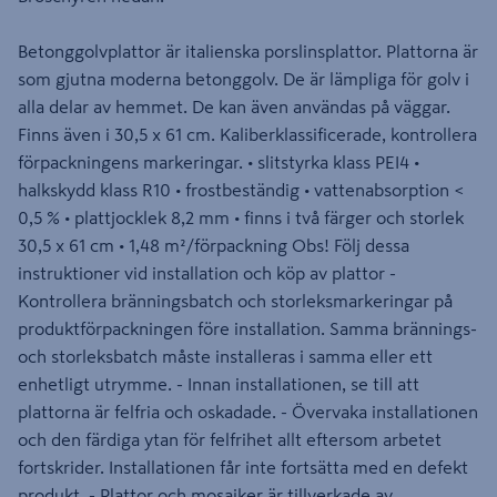
Betonggolvplattor är italienska porslinsplattor. Plattorna är
som gjutna moderna betonggolv. De är lämpliga för golv i
alla delar av hemmet. De kan även användas på väggar.
Finns även i 30,5 x 61 cm. Kaliberklassificerade, kontrollera
förpackningens markeringar. • slitstyrka klass PEI4 •
halkskydd klass R10 • frostbeständig • vattenabsorption <
0,5 % • plattjocklek 8,2 mm • finns i två färger och storlek
30,5 x 61 cm • 1,48 m²/förpackning Obs! Följ dessa
instruktioner vid installation och köp av plattor -
Kontrollera bränningsbatch och storleksmarkeringar på
produktförpackningen före installation. Samma brännings-
och storleksbatch måste installeras i samma eller ett
enhetligt utrymme. - Innan installationen, se till att
plattorna är felfria och oskadade. - Övervaka installationen
och den färdiga ytan för felfrihet allt eftersom arbetet
fortskrider. Installationen får inte fortsätta med en defekt
produkt. - Plattor och mosaiker är tillverkade av