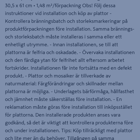
30,5 x 61 cm • 1,48 m²/förpackning Obs! Följ dessa
instruktioner vid installation och köp av plattor -
Kontrollera bränningsbatch och storleksmarkeringar på
produktförpackningen före installation. Samma brännings-
och storleksbatch måste installeras i samma eller ett
enhetligt utrymme. - Innan installationen, se till att
plattorna är felfria och oskadade. - Övervaka installationen
och den färdiga ytan för felfrihet allt eftersom arbetet
fortskrider. Installationen får inte fortsätta med en defekt
produkt. - Plattor och mosaiker är tillverkade av
naturmaterial: Färgförändringar och skillnader mellan
plattorna är möjliga. - Underlagets bärförmåga, hållfasthet
och jämnhet måste säkerställas före installation. - En
reklamation måste göras före installation till inköpsstället
för plattorna. Den installerade produkten anses vara
godkänd, så det är viktigt att kontrollera produkterna före
och under installationen. Tips: Köp tillräckligt med plattor
och lite mer än du behöver. Tillgången på samma