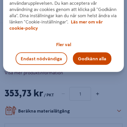
användarupplevelsen. Du kan acceptera vår
Dra på bilden för att zooma in
användning av cookies genom att klicka på "Godkänn
alla". Dina inställningar kan du när som helst ändra via
länken "Cookie-inställningar".
Läs mer om vår
cookie-policy
Artikelnummer
:
2153105
EAN-kod
:
8056098658021
Fler val
Golvplattorna är av italiensk porcellanato. Finns i två
färger. 1,48 m²/förpackning. Kaliberklassificerad,
Endast nödvändiga
Godkänn alla
kontrollera förpackningens märkning.
Visa mer produktinformation
1 produkter
Antal
353,73 kr
−
+
/ PKT
Beräkna materialåtgång