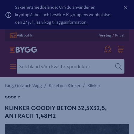
Säkerhetsmeddelande: Om du använder en
kryptoplånbok och besökte K-gruppens webbplatser
den 27 juli,
läs viktig tilläggsinformation.
Välj butik
Företag
/
Privat
/
/
Färg, Golv och Vägg
Kakel och Klinker
Klinker
GOODIY
KLINKER GOODIY BETON 32,5X32,5,
ANTRACIT 1,48M2
Detaljerad beskrivning finns i produktbeskrivningsområdet