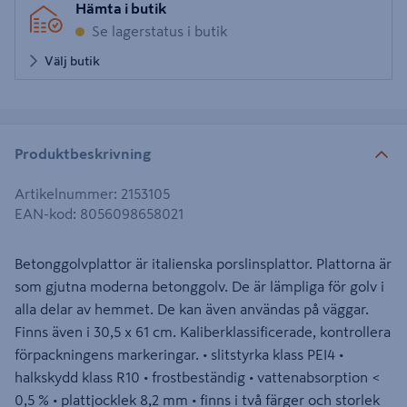
Hämta i butik
Se lagerstatus i butik
Välj butik
Produktbeskrivning
Artikelnummer
:
2153105
EAN-kod
:
8056098658021
Betonggolvplattor är italienska porslinsplattor. Plattorna är
som gjutna moderna betonggolv. De är lämpliga för golv i
alla delar av hemmet. De kan även användas på väggar.
Finns även i 30,5 x 61 cm. Kaliberklassificerade, kontrollera
förpackningens markeringar. • slitstyrka klass PEI4 •
halkskydd klass R10 • frostbeständig • vattenabsorption <
0,5 % • plattjocklek 8,2 mm • finns i två färger och storlek