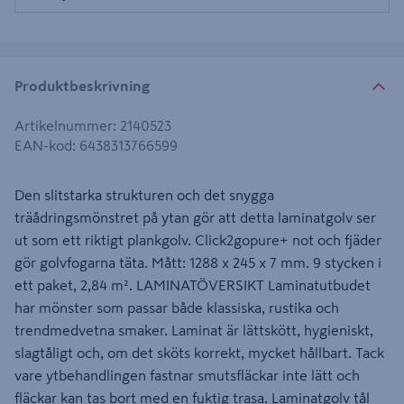
Produktbeskrivning
Artikelnummer
:
2140523
EAN-kod
:
6438313766599
Den slitstarka strukturen och det snygga
träådringsmönstret på ytan gör att detta laminatgolv ser
ut som ett riktigt plankgolv. Click2gopure+ not och fjäder
gör golvfogarna täta. Mått: 1288 x 245 x 7 mm. 9 stycken i
ett paket, 2,84 m². LAMINATÖVERSIKT Laminatutbudet
har mönster som passar både klassiska, rustika och
trendmedvetna smaker. Laminat är lättskött, hygieniskt,
slagtåligt och, om det sköts korrekt, mycket hållbart. Tack
vare ytbehandlingen fastnar smutsfläckar inte lätt och
fläckar kan tas bort med en fuktig trasa. Laminatgolv tål