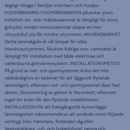
dagligt slitage i familjer med barn och husdjur.
FOGMÄRKNING FOGMÄRKNINGEN påverkar ytans
livfullhet: en- eller tvåstavslaminat är lämpligt för stora
golvytor, medan trestavslaminat skapar en mer
uttrycksfull yta för mindre utrymmen. ANVÄNDBARHET
Detta laminatgolv är väl lämpat för olika
inomhusutrymmen, förutom fuktiga rum. Laminatet är
lämpligt för installation med både elektriska och
vattenburna golvvärmesystem. INSTALLATIONSMETOD
På grund av not- och spontsystemet krävs det inte
nödvändigtvis en fackman för att lägga ett flytande
laminatgolv, eftersom not- och spontsystemet låser fast
skivan. Demontering av golvet är lika enkelt, eftersom
inget lim krävs för den flytande installationen.
INSTALLATION För att framgångsrikt kunna lägga
laminatgolvet rekommenderas att använda minst följande
verktyg: kilar, hammare, fintandad såg eller
laminatskärare, rull- och fyrkantslinjal, penna och