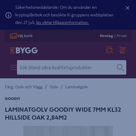
Säkerhetsmeddelande: Om du använder en
kryptoplånbok och besökte K-gruppens webbplatser
den 27 juli,
läs viktig tilläggsinformation.
Välj butik
Företag
/
Privat
/
/
Färg, Golv och Vägg
Golv
Laminatgolv
GOODIY
LAMINATGOLV GOODIY WIDE 7MM KL32
HILLSIDE OAK 2,84M2
Detaljerad beskrivning finns i produktbeskrivningsområdet