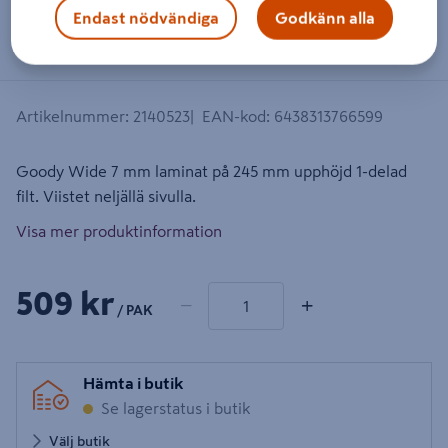
Endast nödvändiga
Godkänn alla
Dra på bilden för att zooma in
Artikelnummer
:
2140523
EAN-kod
:
6438313766599
Goody Wide 7 mm laminat på 245 mm upphöjd 1-delad
filt. Viistet neljällä sivulla.
Visa mer produktinformation
1 produkter
Antal
509 kr
−
+
/ PAK
Hämta i butik
Se lagerstatus i butik
Välj butik