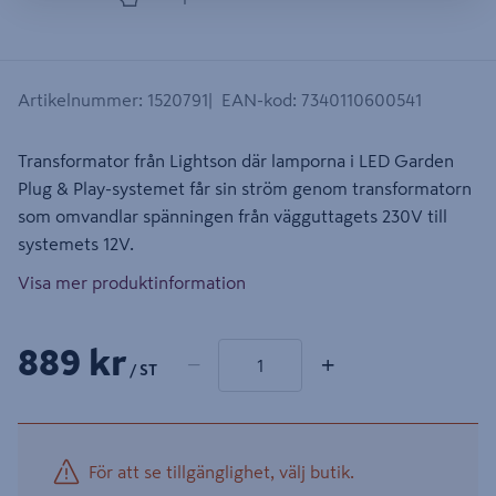
Artikelnummer
:
1520791
EAN-kod
:
7340110600541
Transformator från Lightson där lamporna i LED Garden
Plug & Play-systemet får sin ström genom transformatorn
som omvandlar spänningen från vägguttagets 230V till
systemets 12V.
Visa mer produktinformation
1 produkter
Antal
889 kr
−
+
/ ST
För att se tillgänglighet, välj butik.