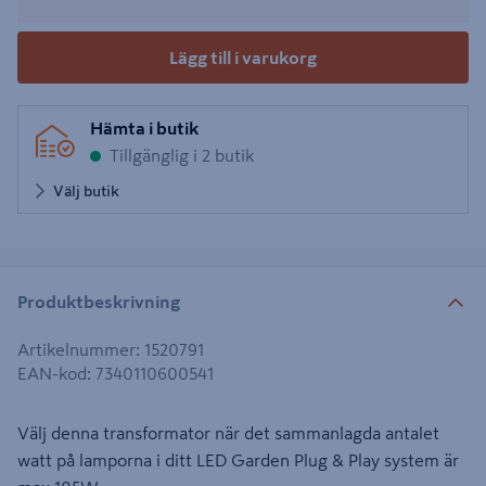
Lägg till i varukorg
Hämta i butik
Tillgänglig i 2 butik
Välj butik
Produktbeskrivning
Artikelnummer
:
1520791
EAN-kod
:
7340110600541
Välj denna transformator när det sammanlagda antalet
watt på lamporna i ditt LED Garden Plug & Play system är