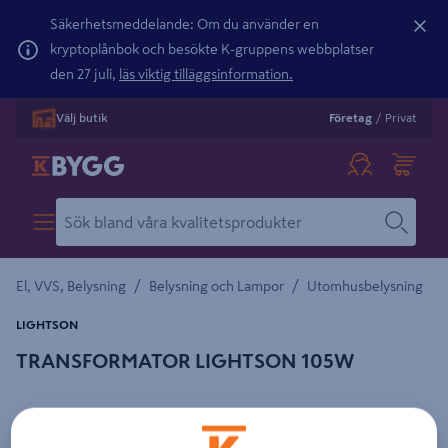
Säkerhetsmeddelande: Om du använder en
kryptoplånbok och besökte K-gruppens webbplatser
den 27 juli,
läs viktig tilläggsinformation.
Välj butik
Företag
/
Privat
/
/
El, VVS, Belysning
Belysning och Lampor
Utomhusbelysning
LIGHTSON
TRANSFORMATOR LIGHTSON 105W
Detaljerad beskrivning finns i produktbeskrivningsområdet