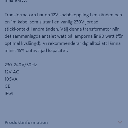
max 105W.
Transformatorn har en 12V snabbkoppling i ena änden och
en 1m kabel som slutar i en vanlig 230V jordad
stickkontakt i andra änden. Välj denna transformator när
det sammanlagda antalet watt på lamporna är 90 watt (för
optimal livslängd). Vi rekommenderar dig alltså att lämna
minst 15% outnyttjad kapacitet.
230-240V/50Hz
12V AC
105VA
CE
IP64
Produktinformation