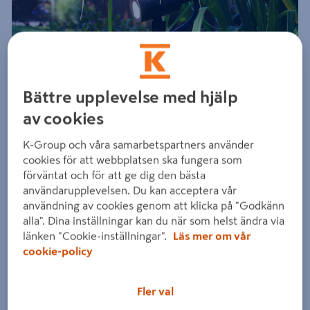
Föregående
Nästa
Bättre upplevelse med hjälp
av cookies
K-Group och våra samarbetspartners använder
cookies för att webbplatsen ska fungera som
förväntat och för att ge dig den bästa
användarupplevelsen. Du kan acceptera vår
användning av cookies genom att klicka på "Godkänn
alla". Dina inställningar kan du när som helst ändra via
länken "Cookie-inställningar".
Läs mer om vår
cookie-policy
Fler val
Dra på bilden för att zooma in