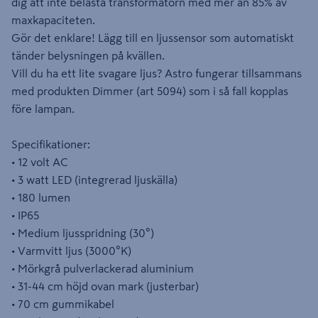
dig att inte belasta transformatorn med mer än 85% av
maxkapaciteten.
Gör det enklare! Lägg till en ljussensor som automatiskt
tänder belysningen på kvällen.
Vill du ha ett lite svagare ljus? Astro fungerar tillsammans
med produkten Dimmer (art 5094) som i så fall kopplas
före lampan.
Specifikationer:
• 12 volt AC
• 3 watt LED (integrerad ljuskälla)
• 180 lumen
• IP65
• Medium ljusspridning (30°)
• Varmvitt ljus (3000°K)
• Mörkgrå pulverlackerad aluminium
• 31-44 cm höjd ovan mark (justerbar)
• 70 cm gummikabel