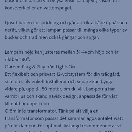
buskar och där du vill belysa enskilda objekt, såsom ett
konstverk eller en vattenspegel.
Ljuset har en fin spridning och går att rikta både uppåt och
neråt, vilket gör att lampan passar till många olika typer av
buskar och träd men också gångar och stigar.
Lampans höjd kan justeras mellan 31-44cm höjd och är
riktbar 180°.
Garden Plug & Play från LightsOn
Ett flexibelt och prisvärt 12-voltsystem för din trädgård,
som du själv enkelt installerar och senare kan bygga
vidare på, upp till 50 meter, om du vill. Lamporna har
varmt ljus och skandinavisk design, anpassade för vårt
klimat här uppe i norr.
Glöm inte transformator. Tänk på att välja en
transformator som passar det sammanlagda antalet watt
på dina lampor. För optimal livslängd rekommenderar vi