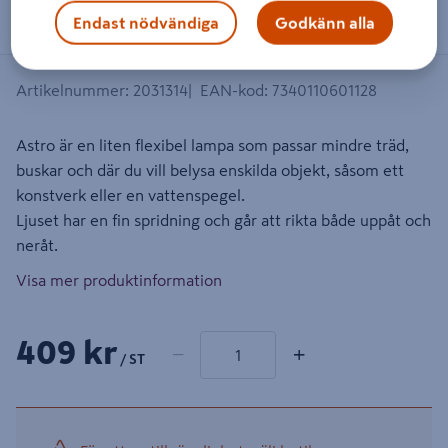
Endast nödvändiga
Godkänn alla
Artikelnummer
:
2031314
EAN-kod
:
7340110601128
Astro är en liten flexibel lampa som passar mindre träd,
buskar och där du vill belysa enskilda objekt, såsom ett
konstverk eller en vattenspegel.
Ljuset har en fin spridning och går att rikta både uppåt och
neråt.
Visa mer produktinformation
1 produkter
Antal
409 kr
−
+
/ ST