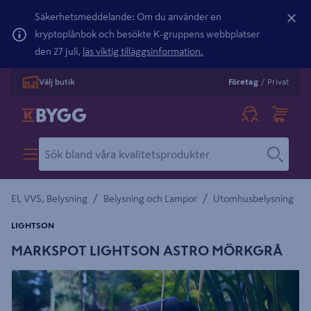
Säkerhetsmeddelande: Om du använder en
kryptoplånbok och besökte K-gruppens webbplatser
den 27 juli,
läs viktig tilläggsinformation.
Välj butik
Företag
/
Privat
/
/
El, VVS, Belysning
Belysning och Lampor
Utomhusbelysning
LIGHTSON
MARKSPOT LIGHTSON ASTRO MÖRKGRÅ
Detaljerad beskrivning finns i produktbeskrivningsområdet