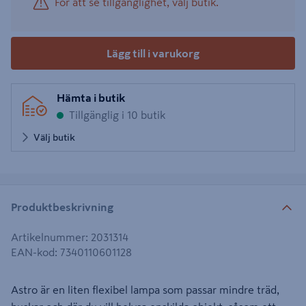
För att se tillgänglighet, välj butik.
Lägg till i varukorg
Hämta i butik
Tillgänglig i 10 butik
Välj butik
Produktbeskrivning
Artikelnummer
:
2031314
EAN-kod
:
7340110601128
Astro är en liten flexibel lampa som passar mindre träd,