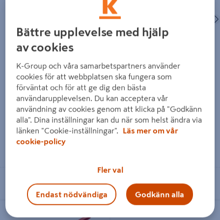
Föregående
Bättre upplevelse med hjälp
av cookies
K-Group och våra samarbetspartners använder
KABELTÅNG MILWAUKEE
FALSTÅNG ONSITE 45GR
VDE 160MM
cookies för att webbplatsen ska fungera som
förväntat och för att ge dig den bästa
användarupplevelsen. Du kan acceptera vår
739 kr
459 kr
/ SB
/ ST
användning av cookies genom att klicka på "Godkänn
alla". Dina inställningar kan du när som helst ändra via
länken "Cookie-inställningar".
Läs mer om vår
cookie-policy
Läs mer
Läs mer
Fler val
Se lagerstatus i din butik
Se lagerstatus i din butik
Endast nödvändiga
Godkänn alla
FALSTÅNG ETC RAK 55MM
PRESSTÅNG SJÄLVINSTÄLLANDE
KNIPEX