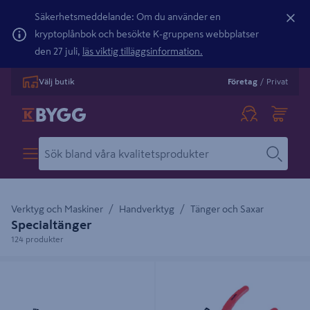
Säkerhetsmeddelande: Om du använder en
kryptoplånbok och besökte K-gruppens webbplatser
den 27 juli,
läs viktig tilläggsinformation.
Välj butik
Företag
/
Privat
Verktyg och Maskiner
Handverktyg
Tänger och Saxar
Specialtänger
124 produkter
BLINDNITTÅNG IRONSIDE T-55
LÅSRINGTÅNGSET ONSITE
150MM 4DELAR