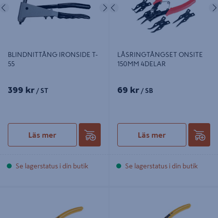
Föregående
Nästa
Föregående
BLINDNITTÅNG IRONSIDE T-
LÅSRINGTÅNGSET ONSITE
55
150MM 4DELAR
399 kr
69 kr
/ ST
/ SB
Läs mer
Läs mer
Se lagerstatus i din butik
Se lagerstatus i din butik
LÅSRINGSTÅNG 12-25MM INRE
LÅSRINGSTÅNG 10-25MM INRE
BÖJD
RAK