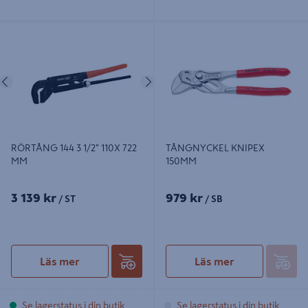
RÖRTÅNG 144 3 1/2" 110X 722 MM
TÅNGNYCKEL KNIPEX 150MM
Föregående
Nästa
RÖRTÅNG 144 3 1/2" 110X 722
TÅNGNYCKEL KNIPEX
MM
150MM
3 139 kr
979 kr
/ ST
/ SB
Läs mer
Läs mer
Se lagerstatus i din butik
Se lagerstatus i din butik