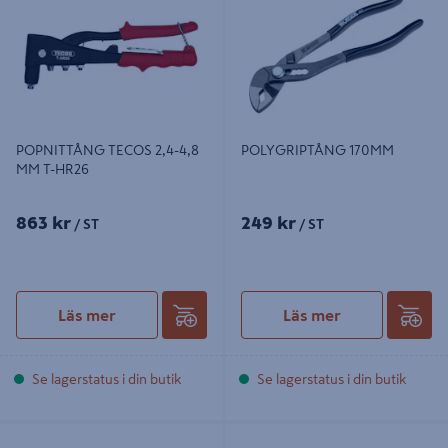
POPNITTÅNG TECOS 2,4-4,8
POLYGRIPTÅNG 170MM
MM T-HR26
863 kr
249 kr
/ ST
/ ST
Läs mer
Läs mer
Se lagerstatus i din butik
Se lagerstatus i din butik
RÖRTÅNG S 1 1/2IN
RÖRTÅNG 1610 ERGO SNABBJUST.