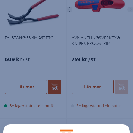
Föregående
FALSTÅNG 55MM 45° ETC
AVMANTLINGSVERKTYG
KNIPEX ERGOSTRIP
609 kr
739 kr
/ ST
/ ST
Läs mer
Läs mer
Se lagerstatus i din butik
Se lagerstatus i din butik
KABELTÅNG MILWAUKEE VDE
FALSTÅNG ONSITE 45GR
160MM