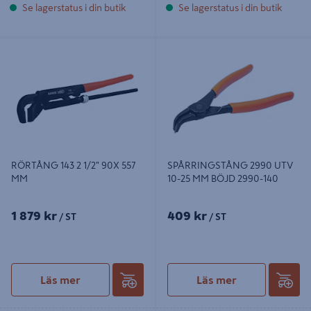
Se lagerstatus i din butik
Se lagerstatus i din butik
RÖRTÅNG 143 2 1/2" 90X 557 MM
SPÅRRINGSTÅNG 2990 UTV 10-25
MM BÖJD 2990-140
RÖRTÅNG 143 2 1/2" 90X 557
SPÅRRINGSTÅNG 2990 UTV
MM
10-25 MM BÖJD 2990-140
1 879 kr
409 kr
/ ST
/ ST
Läs mer
Läs mer