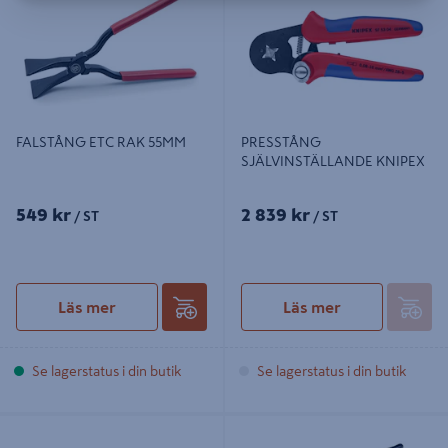
FALSTÅNG ETC RAK 55MM
PRESSTÅNG
SJÄLVINSTÄLLANDE KNIPEX
549 kr
2 839 kr
/ ST
/ ST
Läs mer
Läs mer
Se lagerstatus i din butik
Se lagerstatus i din butik
POPNITTÅNG TECOS 2,4-4,8 MM
POLYGRIPTÅNG 170MM
T-HR26