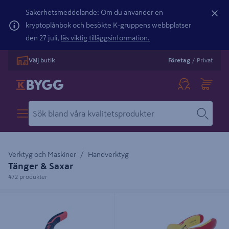
Säkerhetsmeddelande: Om du använder en
kryptoplånbok och besökte K-gruppens webbplatser
den 27 juli,
läs viktig tilläggsinformation.
Välj butik
Företag
/
Privat
Verktyg och Maskiner
Handverktyg
Tänger & Saxar
472 produkter
SPETSTÅNG ONSITE MINI 125MM
SPETSTÅNG 2430S ISOLERA 160
MM RAK 2430 S-160