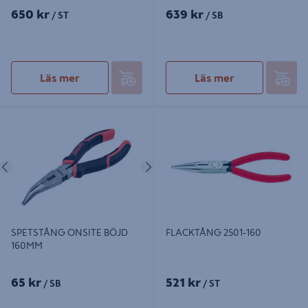
650 kr
639 kr
/ ST
/ SB
Läs mer
Läs mer
SPETSTÅNG ONSITE BÖJD 160MM
FLACKTÅNG 2501-160
Föregående
Nästa
SPETSTÅNG ONSITE BÖJD
FLACKTÅNG 2501-160
160MM
65 kr
521 kr
/ SB
/ ST