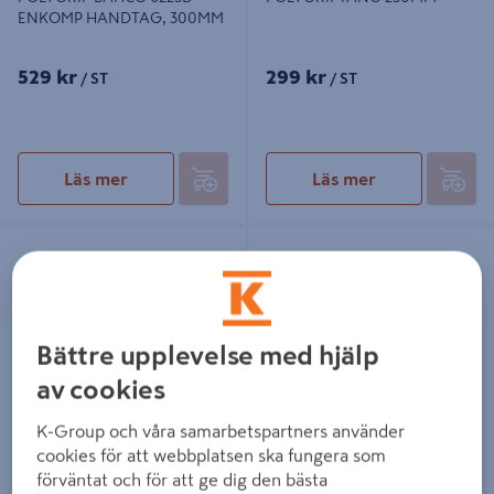
ENKOMP HANDTAG, 300MM
529 kr
299 kr
/ ST
/ ST
Läs mer
Läs mer
KOMBINATIONSTÅNG 180MM
POLYGRIPTÅNG 170MM
IRONSIDE
Bättre upplevelse med hjälp
av cookies
KOMBINATIONSTÅNG
POLYGRIPTÅNG 170MM
K-Group och våra samarbetspartners använder
180MM IRONSIDE
cookies för att webbplatsen ska fungera som
förväntat och för att ge dig den bästa