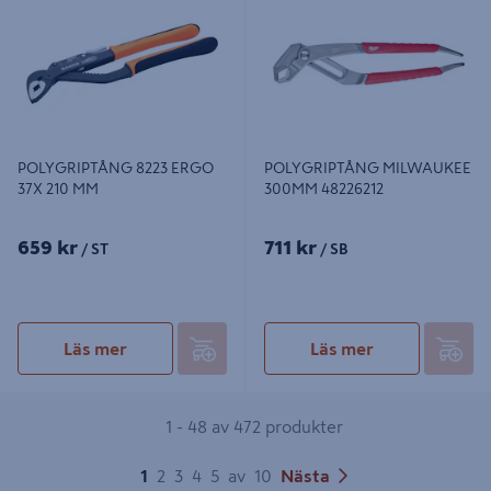
POLYGRIPTÅNG 8223 ERGO
POLYGRIPTÅNG MILWAUKEE
37X 210 MM
300MM 48226212
659 kr
711 kr
/ ST
/ SB
Läs mer
Läs mer
1 - 48 av 472 produkter
1
2
3
4
5
av
10
Nästa