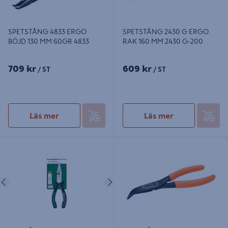
SPETSTÅNG 4833 ERGO
SPETSTÅNG 2430 G ERGO
BÖJD 130 MM 60GR 4833
RAK 160 MM 2430 G-200
709 kr
609 kr
/ ST
/ ST
Läs mer
Läs mer
PLATTÅNG BOSCH HALVRUND
SPETSTÅNG 2427 D BOCKAD 160
180MM
MM 2427 D-160
Föregående
Nästa