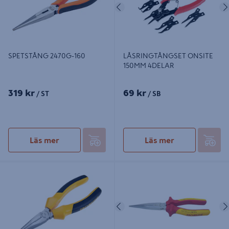
Föregående
SPETSTÅNG 2470G-160
LÅSRINGTÅNGSET ONSITE
150MM 4DELAR
319 kr
69 kr
/ ST
/ SB
Läs mer
Läs mer
SPETSTÅNG IRONSIDE RAK
SPETSTÅNG RAK VDE 200MM
200MM
IRONSIDE
Föregående