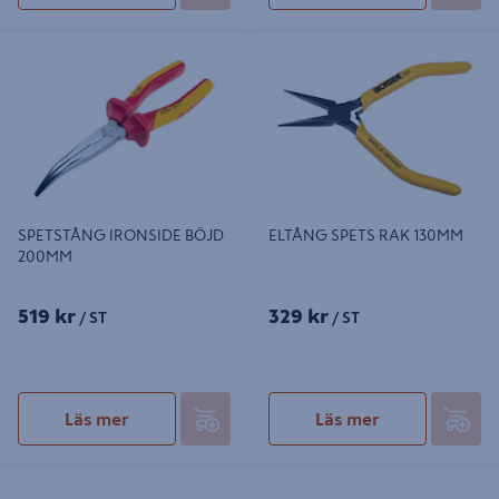
SPETSTÅNG IRONSIDE BÖJD
ELTÅNG SPETS RAK 130MM
200MM
SPETSTÅNG IRONSIDE BÖJD
ELTÅNG SPETS RAK 130MM
200MM
519 kr
329 kr
/ ST
/ ST
Läs mer
Läs mer
POLYGRIPTÅNG 8223 ERGO 37X
POLYGRIPTÅNG MILWAUKEE
210 MM
300MM 48226212