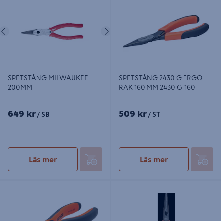
160 MM 2430 G-160
Föregående
Nästa
SPETSTÅNG MILWAUKEE
SPETSTÅNG 2430 G ERGO
200MM
RAK 160 MM 2430 G-160
649 kr
509 kr
/ SB
/ ST
Läs mer
Läs mer
SPETSTÅNG 2431G ERGO 160 MM
SPETSTÅNG MILWAUKEE VDE
RAK UTAN SKÄR 2431G-160
205MM