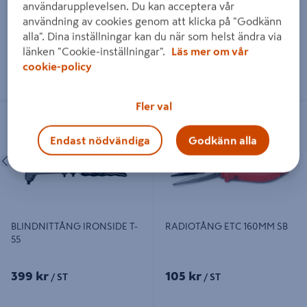
användarupplevelsen. Du kan acceptera vår
279 kr
249 kr
/ ST
/ ST
användning av cookies genom att klicka på "Godkänn
alla". Dina inställningar kan du när som helst ändra via
länken "Cookie-inställningar".
Läs mer om vår
cookie-policy
Läs mer
Läs mer
Fler val
BLINDNITTÅNG IRONSIDE T-55
RADIOTÅNG ETC 160MM SB
Endast nödvändiga
Godkänn alla
Föregående
Nästa
BLINDNITTÅNG IRONSIDE T-
RADIOTÅNG ETC 160MM SB
55
399 kr
105 kr
/ ST
/ ST