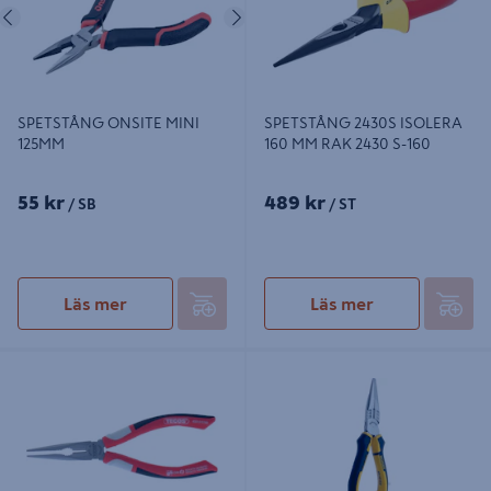
Föregående
Nästa
SPETSTÅNG ONSITE MINI
SPETSTÅNG 2430S ISOLERA
125MM
160 MM RAK 2430 S-160
55 kr
489 kr
/ SB
/ ST
Läs mer
Läs mer
SPETSTÅNG TECOS 15-160MM
SPETSTÅNG IRONSIDE 150MM