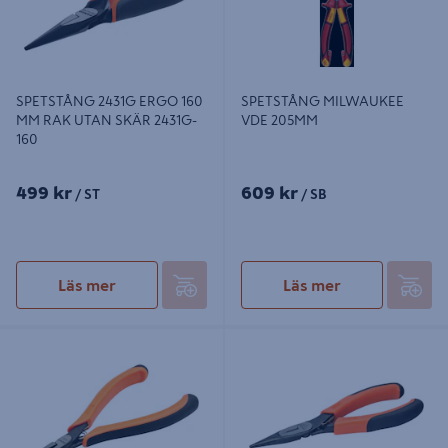
SPETSTÅNG 2431G ERGO 160
SPETSTÅNG MILWAUKEE
MM RAK UTAN SKÄR 2431G-
VDE 205MM
160
499 kr
609 kr
/ ST
/ SB
Läs mer
Läs mer
SPETSTÅNG 4833 ERGO BÖJD 130
SPETSTÅNG 2430 G ERGO RAK
MM 60GR 4833
160 MM 2430 G-200