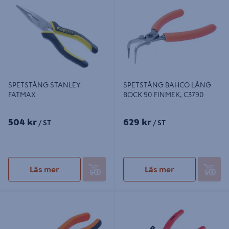
90 FINMEK, C3790
SPETSTÅNG STANLEY
SPETSTÅNG BAHCO LÅNG
FATMAX
BOCK 90 FINMEK, C3790
504 kr
629 kr
/ ST
/ ST
Läs mer
Läs mer
SPETSTÅNG 2470G-160
LÅSRINGTÅNGSET ONSITE
150MM 4DELAR