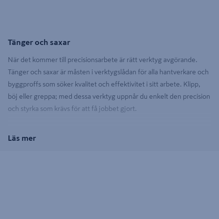
Tänger och saxar
När det kommer till precisionsarbete är rätt verktyg avgörande.
Tänger och saxar är måsten i verktygslådan för alla hantverkare och
byggproffs som söker kvalitet och effektivitet i sitt arbete. Klipp,
böj eller greppa; med dessa verktyg uppnår du enkelt den precision
och styrka som krävs för att få jobbet gjort.
Läs mer
Mångsidighet och precision
En avbitartång är perfekt för att klippa genom hårda material som
metalltråd, medan en plåtsax ger dig den skärpa du behöver för att
forma plåt med lätthet. För elektriker är en elektrikertång oumbärlig
för att hantera kablar och ledningar säkert och effektivt. En
kombinationstång erbjuder en mångsidig lösning för olika uppgifter,
från att greppa till att klippa.