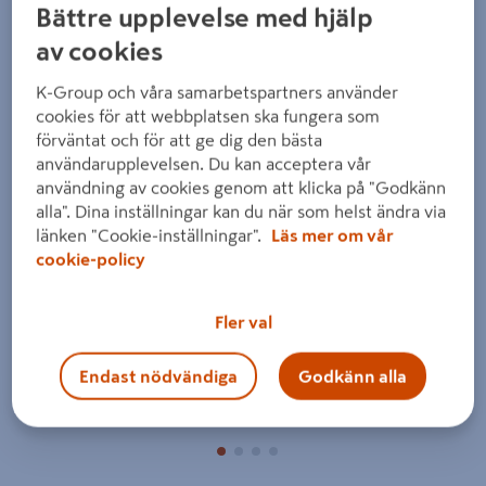
Bättre upplevelse med hjälp
av cookies
K-Group och våra samarbetspartners använder
cookies för att webbplatsen ska fungera som
förväntat och för att ge dig den bästa
användarupplevelsen. Du kan acceptera vår
Föregående
Nästa
användning av cookies genom att klicka på "Godkänn
alla". Dina inställningar kan du när som helst ändra via
länken "Cookie-inställningar".
Läs mer om vår
cookie-policy
Fler val
Endast nödvändiga
Godkänn alla