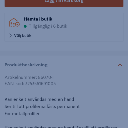
Lägg till i varukorg
Hämta i butik
Tillgänglig i 6 butik
Välj butik
Produktbeskrivning
Artikelnummer
:
860704
EAN-kod
:
3253561691003
Kan enkelt användas med en hand
Ser till att profilerna fästs permanent
För metallprofiler
Kan enkelt användas med en hand. Ser till att profilerna