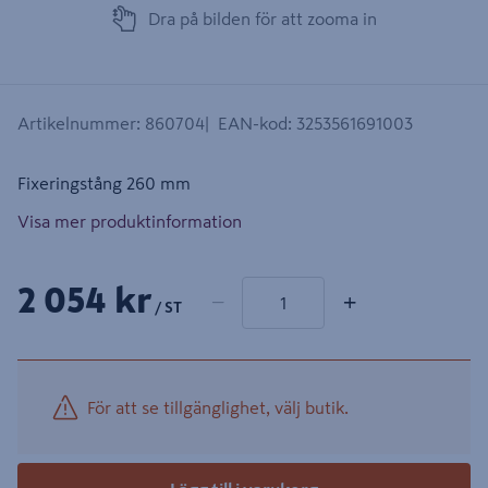
Dra på bilden för att zooma in
Artikelnummer
:
860704
EAN-kod
:
3253561691003
Fixeringstång 260 mm
Visa mer produktinformation
1 produkter
Antal
2 054 kr
−
+
/ ST
För att se tillgänglighet, välj butik.