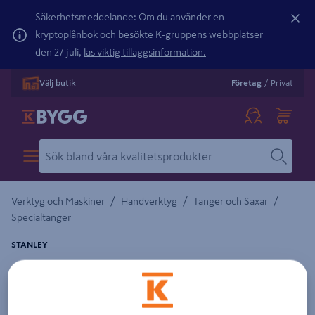
Säkerhetsmeddelande: Om du använder en
kryptoplånbok och besökte K-gruppens webbplatser
den 27 juli,
läs viktig tilläggsinformation.
Välj butik
Företag
/
Privat
/
/
/
Verktyg och Maskiner
Handverktyg
Tänger och Saxar
Specialtänger
STANLEY
FIXERINGSTÅNG 1-69-100
Detaljerad beskrivning finns i produktbeskrivningsområdet