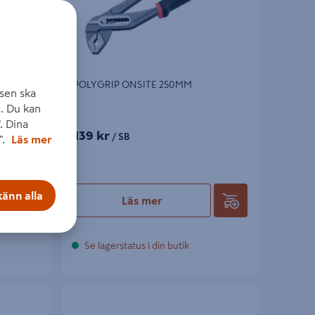
KOMP
POLYGRIP ONSITE 250MM
sen ska
. Du kan
. Dina
139 kr
/ SB
".
Läs mer
änn alla
Läs mer
Se lagerstatus i din butik
 210 MM
POLYGRIPTÅNG 2971G-250 2971G-250