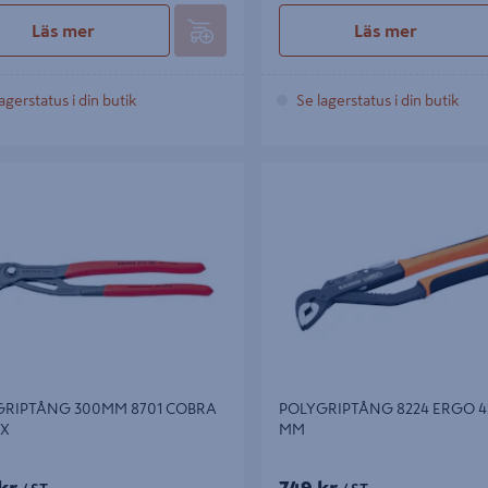
Läs mer
Läs mer
agerstatus i din butik
Se lagerstatus i din butik
IPTÅNG 300MM 8701 COBRA
POLYGRIPTÅNG 8224 ERGO 41X
GRIPTÅNG 300MM 8701 COBRA
POLYGRIPTÅNG 8224 ERGO 4
EX
MM
kr
749 kr