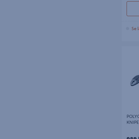
tekniker, är en polygrip ett verktyg du alltid
vill ha nära till hands.
Se l
Förvaring som förenklar vardagen
För att hålla ordning på tänger,
POLYGR
skruvmejslar och andra handverktyg
KNIPEX
rekommenderar vi funktionell och smart
förvaring. Med en praktisk
verktygsvagn
har du alltid dina verktyg tillgängliga där du
arbetar. Komplettera gärna med
förvaringslådor och inredning
för att skapa
en strukturerad verktygsmiljö – oavsett om
du jobbar i verkstad, bil eller på plats.
POLY
Hitta rätt grepp hos K-Bygg
KNIP
Hos K-Bygg hittar du polygriper i olika
989 