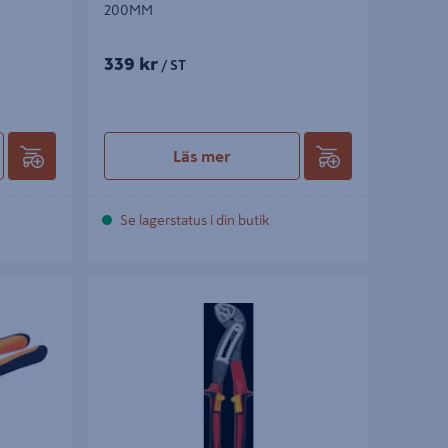
200MM
339 kr
/ ST
Läs mer
Se lagerstatus i din butik
M
POLYGRIPTÅNG MILWAUKEE VDE 240MM