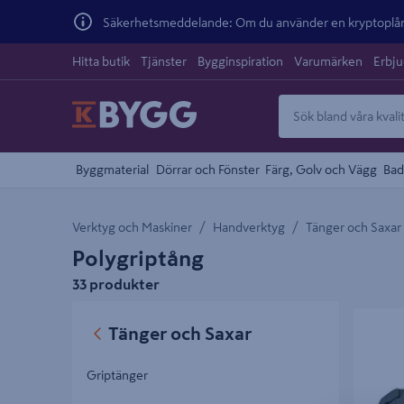
Säkerhetsmeddelande: Om du använder en kryptoplånb
Hitta butik
Tjänster
Bygginspiration
Varumärken
Erbj
Byggmaterial
Dörrar och Fönster
Färg, Golv och Vägg
Bad
Verktyg och Maskiner
Handverktyg
Tänger och Saxar
Polygriptång
33 produkter
POLYGR
Tänger och Saxar
Griptänger