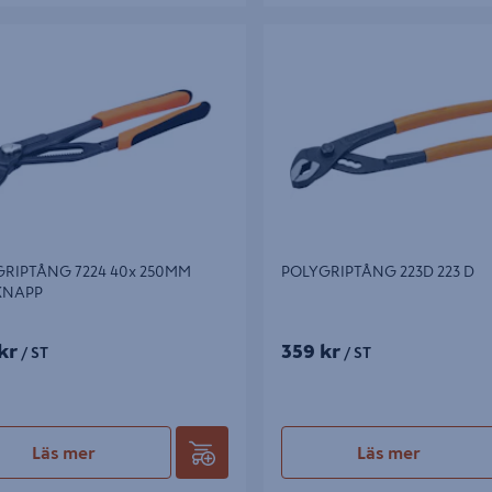
PTÅNG 7224 40x 250MM
POLYGRIPTÅNG 223D 223 D
APP
RIPTÅNG 7224 40x 250MM
POLYGRIPTÅNG 223D 223 D
KNAPP
kr
359 kr
/ ST
/ ST
Läs mer
Läs mer