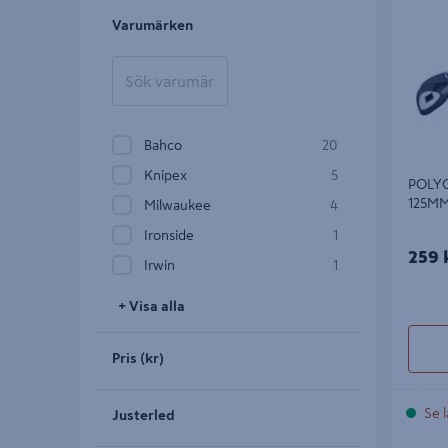
Varumärken
Bahco
20
Knipex
5
POLY
125M
Milwaukee
4
Ironside
1
259 
Irwin
1
+ Visa alla
Pris (kr)
Se l
Justerled