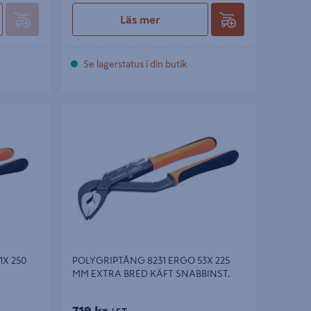
Läs mer
Se lagerstatus i din butik
 250 MM
POLYGRIPTÅNG 8231 ERGO 53X 225 MM
EXTRA BRED KÄFT SNABBINST.
1X 250
POLYGRIPTÅNG 8231 ERGO 53X 225
MM EXTRA BRED KÄFT SNABBINST.
719 kr