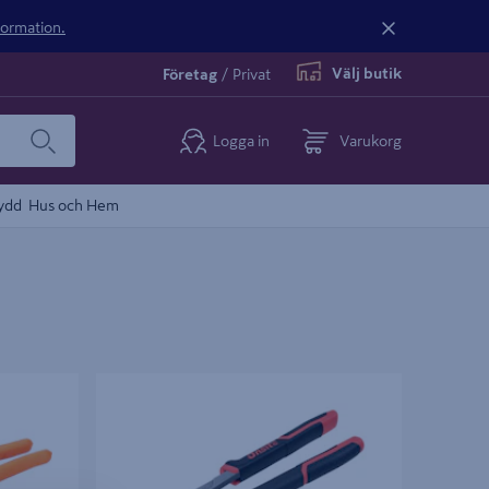
nformation.
Välj butik
Företag
/
Privat
Logga in
Varukorg
ydd
Hus och Hem
MP
POLYGRIP ONSITE 250MM