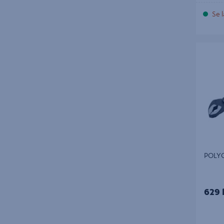
Smidigt grepp i alla lägen
Se l
Polygripens styrka ligger i dess flexibilitet.
De justerbara käftarna gör det enkelt att
anpassa verktyget efter arbetsstyckets
POLYGR
storlek, vilket ger ett säkert grepp utan att
behöva byta verktyg. Det sparar både tid
och kraft, särskilt vid upprepade moment.
Dess slitstarka konstruktion klarar daglig
användning och passar lika bra i grova
byggmiljöer som i mer finmekaniska
sammanhang.
Mångsidig och lätt att hantera
POLY
Den kompakta formen gör polygripen
idealisk för arbete i trånga utrymmen, och
629 
det ergonomiska handtaget ger komfort
även under längre pass. Oavsett om du
arbetar som rörmokare, snickare eller