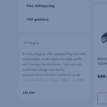
Max. käftöppning
POLYGRI
SIDOKN
VDE-godkänd
"# Polygrip
En bra polygrip, eller papegojtång som den
också kallas, är ett måste för både proffs
POLYG
SIDO
och händiga hemmafixare. Tack vare sin
justerbara design och starka
greppfunktion blir den snabbt ett av de
699 
mest använda verktygen i lådan – oavsett
om du jobbar med rördragning, lossar
muttrar eller håller fast komponenter
Läs mer
under installation.