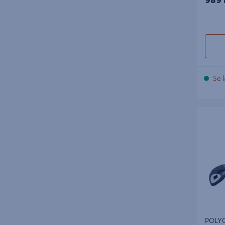
storlekar och modeller – utvalda för att
möta olika arbetsförhållanden och
användarbehov. Våra medarbetare hjälper
dig att hitta rätt verktyg och rätt tillbehör
för att få jobbet gjort smidigt och säkert."
Se l
POLYGR
150MM
POLY