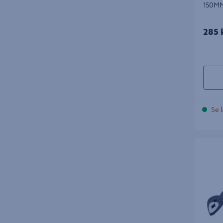
150M
285 
Se l
POLYGRI