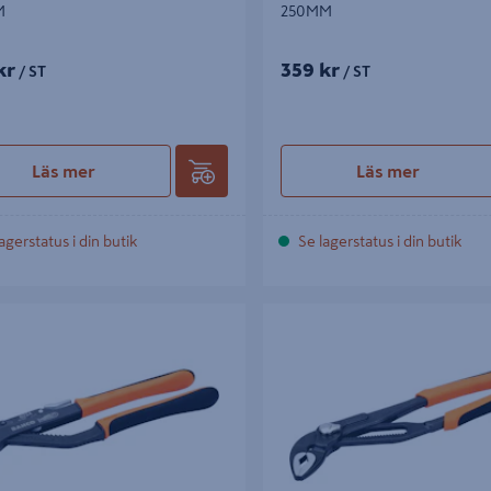
M
250MM
kr
359 kr
/ ST
/ ST
Läs mer
Läs mer
agerstatus i din butik
Se lagerstatus i din butik
PTÅNG 8225 ERGO 53X 315 MM
POLYGRIPTÅNG 7225 50X 300M
SIDOKNAPP