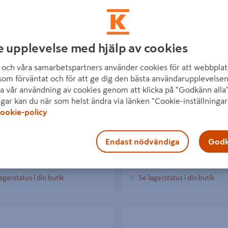
e upplevelse med hjälp av cookies
GRIPTÅNG 250MM
POLYGRIP BAHCO 6225D EN
och våra samarbetspartners använder cookies för att webbplat
HANDTAG, 300MM
som förväntat och för att ge dig den bästa användarupplevelsen
a vår användning av cookies genom att klicka på "Godkänn alla"
kr
529 kr
/ ST
/ ST
ngar kan du när som helst ändra via länken "Cookie-inställningar
ookie-policy
Endast nödvändiga
Godk
Läs mer
Läs mer
agerstatus i din butik
Se lagerstatus i din butik
IP 6221D ENKOMP HANDTAG
POLYGRIPTÅNG 8223 ERGO 37X