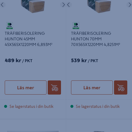
Föregående
Nästa
Föregående
TRÄFIBERISOLERING
TRÄFIBERISOLERING
HUNTON 45MM
HUNTON 70MM
45X565X1220MM 6,893M²
70X565X1220MM 4,8251M²
489 kr
539 kr
/ PKT
/ PKT
Läs mer
Läs mer
Se lagerstatus i din butik
Se lagerstatus i din butik
TRÄFIBERISOLERING LÖSULL
LÖSULLSISOLERING ICELL 14KG
15KG HUNTON NATIVO
CELLULOSA