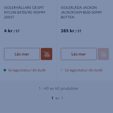
ISOLERHÅLLARE CB SPIT
ISOLERLÅDA JACKON
NYLON 8X135/90-100MM
JACKOFOAM B530 50MM
200ST
BOTTEN
4 kr
285 kr
/ ST
/ ST
Läs mer
Läs mer
Se lagerstatus i din butik
Se lagerstatus i din butik
1 - 40 av 40 produkter
1
av
1