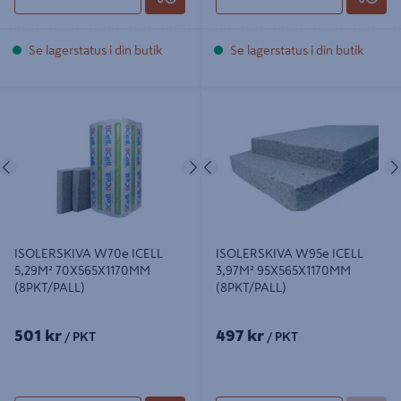
Se lagerstatus i din butik
Se lagerstatus i din butik
ISOLERSKIVA W70e ICELL 5,29M²
ISOLERSKIVA W95e ICELL 3,97M²
70X565X1170MM (8PKT/PALL)
95X565X1170MM (8PKT/PALL)
Föregående
Nästa
Föregående
ISOLERSKIVA W70e ICELL
ISOLERSKIVA W95e ICELL
5,29M² 70X565X1170MM
3,97M² 95X565X1170MM
(8PKT/PALL)
(8PKT/PALL)
501 kr
497 kr
/ PKT
/ PKT