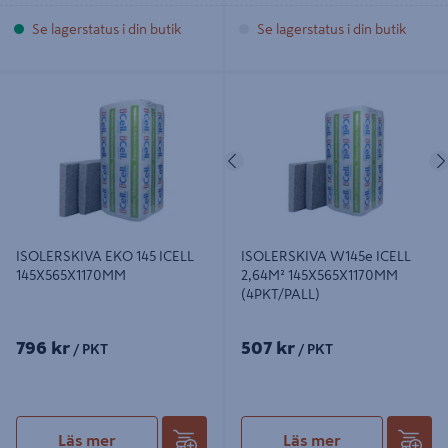
Se lagerstatus i din butik
Se lagerstatus i din butik
ISOLERSKIVA EKO 145 ICELL
ISOLERSKIVA W145e ICELL 2,64M²
145X565X1170MM
145X565X1170MM (4PKT/PALL)
Föregående
ISOLERSKIVA EKO 145 ICELL
ISOLERSKIVA W145e ICELL
145X565X1170MM
2,64M² 145X565X1170MM
(4PKT/PALL)
796 kr
507 kr
/ PKT
/ PKT
Läs mer
Läs mer