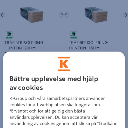
Föregående
Nästa
Föregående
TRÄFIBERISOLERING
TRÄFIBERISOLERING
HUNTON 120MM
HUNTON 145MM
120X565X1220MM 2,7672M²
145X565X1220MM 2,7573M²
529 kr
629 kr
/ PKT
/ PKT
Bättre upplevelse med hjälp
av cookies
Läs mer
Läs mer
K-Group och våra samarbetspartners använder
cookies för att webbplatsen ska fungera som
förväntat och för att ge dig den bästa
Se lagerstatus i din butik
Se lagerstatus i din butik
användarupplevelsen. Du kan acceptera vår
användning av cookies genom att klicka på "Godkänn