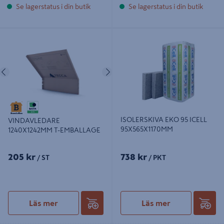
Se lagerstatus i din butik
Se lagerstatus i din butik
VINDAVLEDARE 1240X1242MM T-
ISOLERSKIVA EKO 95 ICELL
EMBALLAGE
95X565X1170MM
Föregående
Nästa
ISOLERSKIVA EKO 95 ICELL
VINDAVLEDARE
95X565X1170MM
1240X1242MM T-EMBALLAGE
205 kr
738 kr
/ ST
/ PKT
Läs mer
Läs mer