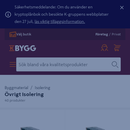
Säkerhetsmeddelande: Om du använder en
kryptoplånbok och besökte K-gruppens webbplatser
den 27 juli,
läs viktig tilläggsinformation.
Välj butik
Företag
/
Privat
Byggmaterial
Isolering
Övrigt Isolering
40 produkter
TRÄFIBERISOLERING HUNTON
TRÄFIBERISOLERING HUNTON
45MM 45X565X1220MM 6,893M²
70MM 70X565X1220MM 4,8251M²