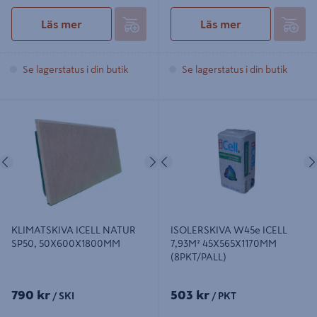
Läs mer
Läs mer
Se lagerstatus i din butik
Se lagerstatus i din butik
KLIMATSKIVA ICELL NATUR SP50,
ISOLERSKIVA W45e ICELL 7,93M²
50X600X1800MM
45X565X1170MM (8PKT/PALL)
Föregående
Nästa
Föregående
KLIMATSKIVA ICELL NATUR
ISOLERSKIVA W45e ICELL
SP50, 50X600X1800MM
7,93M² 45X565X1170MM
(8PKT/PALL)
790 kr
503 kr
/ SKI
/ PKT