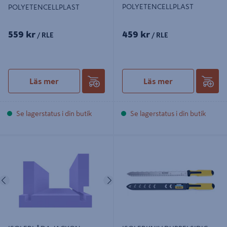
POLYETENCELLPLAST
POLYETENCELLPLAST
559 kr
459 kr
/ RLE
/ RLE
Läs mer
Läs mer
Se lagerstatus i din butik
Se lagerstatus i din butik
ISOLERLÅDA JACKON
ISOLERKNIV DUBBELSIDIG
JACKOFOAM L530 50MM LOCK
IRONSIDE
Föregående
Nästa