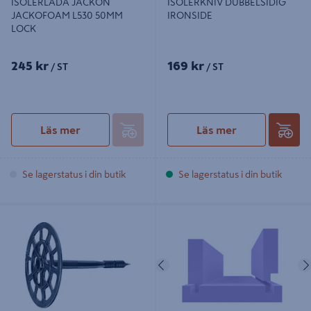
ISOLERLÅDA JACKON
ISOLERKNIV DUBBELSIDIG
JACKOFOAM L530 50MM
IRONSIDE
LOCK
245 kr
169 kr
/ ST
/ ST
Läs mer
Läs mer
Se lagerstatus i din butik
Se lagerstatus i din butik
ISOLERHÅLLARE CB SPIT NYLON
ISOLERLÅDA JACKON
8X135/90-100MM 200ST
JACKOFOAM B530 50MM BOTTEN
Föregående