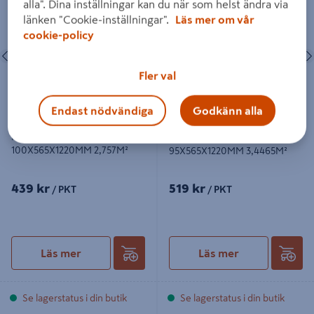
TRÄFIBERISOLERING HUNTON
TRÄFIBERISOLERING HUNTON
alla". Dina inställningar kan du när som helst ändra via
100MM 100X565X1220MM 2,757M²
95MM 95X565X1220MM 3,4465M²
länken "Cookie-inställningar".
Läs mer om vår
cookie-policy
Föregående
Nästa
Föregående
Fler val
Endast nödvändiga
Godkänn alla
TRÄFIBERISOLERING
TRÄFIBERISOLERING
HUNTON 100MM
HUNTON 95MM
100X565X1220MM 2,757M²
95X565X1220MM 3,4465M²
439 kr
519 kr
/ PKT
/ PKT
Läs mer
Läs mer
Se lagerstatus i din butik
Se lagerstatus i din butik