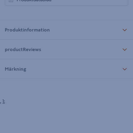
öppnas i en ny flik
Produktinformation
productReviews
Märkning
, ];