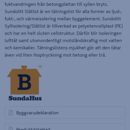
fuktvandringen från betongplattan till syllen bryts.
Sundolitt Slätlist är en tätningslist för alla former av ljud-,
fukt-, och värmeisolering mellan byggelement. Sundolitt
Syllisolering/Slätlist är tillverkad av polyetencellplast (PE)
och har en helt sluten cellstruktur. Därför blir isoleringen
lufttät samt utomordentligt motståndskraftig mot vatten
och kemikalier. Tätningslistens mjukhet gör att den tätar
även vid liten ihoptryckning mot betong eller trä.
Byggvarudeklaration
öppnas i en ny flik
Produktdatablad