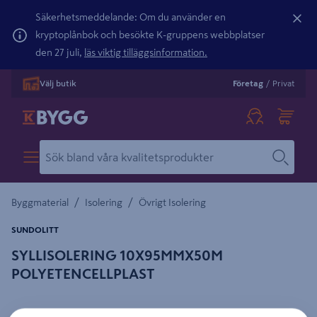
Säkerhetsmeddelande: Om du använder en
kryptoplånbok och besökte K-gruppens webbplatser
den 27 juli,
läs viktig tilläggsinformation.
Välj butik
Företag
/
Privat
/
/
Byggmaterial
Isolering
Övrigt Isolering
SUNDOLITT
SYLLISOLERING 10X95MMX50M
POLYETENCELLPLAST
Detaljerad beskrivning finns i produktbeskrivningsområdet