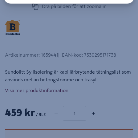
Dra på bilden för att zooma in
Artikelnummer
:
1659441
EAN-kod
:
7330295171738
Sundolitt Syllisolering är kapillärbrytande tätningslist som
används mellan betongstomme och träsyll
Visa mer produktinformation
1 produkter
Antal
459 kr
−
+
/ RLE