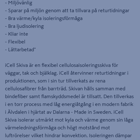
- Miljövänlig
- Sparar på miljön genom att ta tillvara på returtidningar
- Bra värme/kyla isoleringsförmåga
- Bra ljudisolering
- Kliar inte
- Flexibel
- Lättarbetad"
iCell Skiva är en flexibel cellulosaisoleringsskiva för
väggar, tak och bjälklag. iCell återvinner returtidningar i
produktionen, som i sin tur tillverkats av rena
cellulosafibrer från barrträd. Skivan hålls samman med
bindefiber samt flamskyddsmedel är tillsatt. Den tillverkas
i en torr process med låg energiåtgång i en modern fabrik
i Älvdalen i hjärtat av Dalarna - Made in Sweden. iCell
Skiva isolerar utmärkt mot kyla och värme genom sin låga
värmeledningsförmåga och högt motstånd mot
luftrörelser vilket hindrar konvektion. Isoleringen dämpar