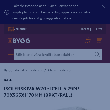
Säkerhetsmeddelande: Om du använder en
kryptoplånbok och besökte K-gruppens webbplatser
den 27 juli,
läs viktig tilläggsinformation.
Välj butik
Företag
/
Privat
/
/
Byggmaterial
Isolering
Övrigt Isolering
ICELL
ISOLERSKIVA W70e ICELL 5,29M²
70X565X1170MM (8PKT/PALL)
Detaljerad beskrivning finns i produktbeskrivningsområdet