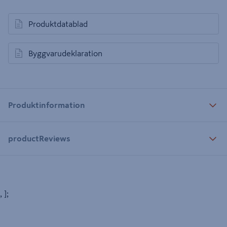
Produktdatablad
öppnas i en ny flik
Byggvarudeklaration
öppnas i en ny flik
Produktinformation
productReviews
, ];