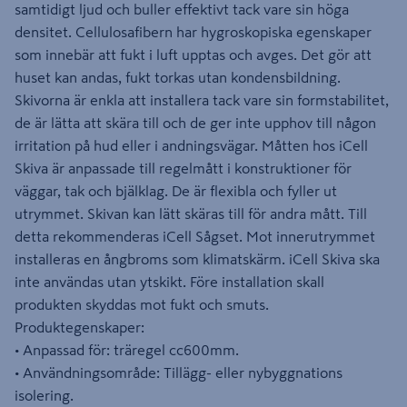
samtidigt ljud och buller effektivt tack vare sin höga
densitet. Cellulosafibern har hygroskopiska egenskaper
som innebär att fukt i luft upptas och avges. Det gör att
huset kan andas, fukt torkas utan kondensbildning.
Skivorna är enkla att installera tack vare sin formstabilitet,
de är lätta att skära till och de ger inte upphov till någon
irritation på hud eller i andningsvägar. Måtten hos iCell
Skiva är anpassade till regelmått i konstruktioner för
väggar, tak och bjälklag. De är flexibla och fyller ut
utrymmet. Skivan kan lätt skäras till för andra mått. Till
detta rekommenderas iCell Sågset. Mot innerutrymmet
installeras en ångbroms som klimatskärm. iCell Skiva ska
inte användas utan ytskikt. Före installation skall
produkten skyddas mot fukt och smuts.
Produktegenskaper:
• Anpassad för: träregel cc600mm.
• Användningsområde: Tillägg- eller nybyggnations
isolering.