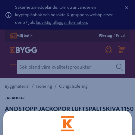
Säkerhetsmeddelande: Om du använder en
kryptoplånbok och besökte K-gruppens webbplatser
den 27 juli,
läs viktig tilläggsinformation.
Välj butik
Företag
/
Privat
/
/
Byggmaterial
Isolering
Övrigt Isolering
JACKOPOR
ÄNDSTOPP JACKOPOR LUFTSPALTSKIVA 1150
Detaljerad beskrivning finns i produktbeskrivningsområdet