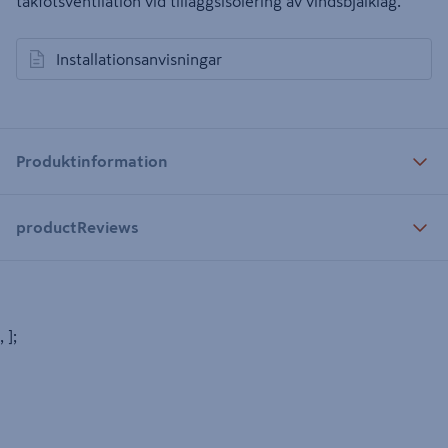
takfotsventilation vid tilläggsisolering av vindsbjälklag.
Installationsanvisningar
öppnas i en ny flik
Produktinformation
productReviews
, ];