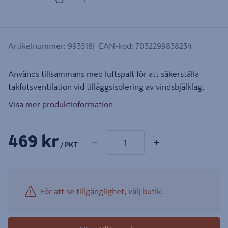
Artikelnummer
:
993518
EAN-kod
:
7032299838234
Används tillsammans med luftspalt för att säkerställa
takfotsventilation vid tilläggsisolering av vindsbjälklag.
Visa mer produktinformation
1 produkter
Antal
469 kr
−
+
/ PKT
För att se tillgänglighet, välj butik.