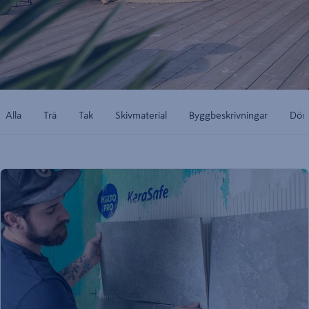
Alla
Trä
Tak
Skivmaterial
Byggbeskrivningar
Dörr