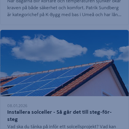
När dagarna blir kortare och temperaturen sjunker ökar
kraven på både säkerhet och komfort. Patrik Sundberg
är kategorichef på K-Bygg med bas i Umeå och har lång
erfarenhet av att möta kunder som behöver göra mörka
och kalla byggarbetsplatser behagliga. Här är hans fem
bästa för att arbeta effektivt och bekvämt under den
mörka och kalla säsongen.
08.01.2026
Installera solceller - Så går det till steg-för-
steg
Vad ska du tänka på inför ett solcellsprojekt? Vad kan