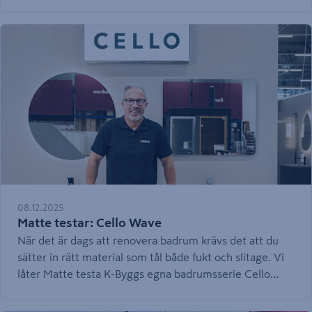
tid förvandlade de ett slitet originalhus till ett
premiumhem – med smarta lösningar, funktion i fokus
och ett nära samarbete med K-Bygg.
08.12.2025
Matte testar: Cello Wave
När det är dags att renovera badrum krävs det att du
sätter in rätt material som tål både fukt och slitage. Vi
låter Matte testa K-Byggs egna badrumsserie Cello
Wave och se om det möter proffsens höga krav.