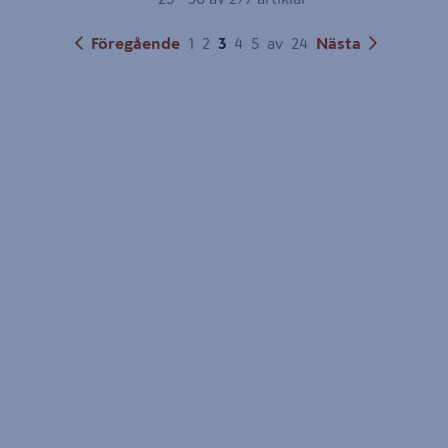
och ger kontroll, men kräver en samarbetspartner som
kan logistik och kvalitet, säger Marie.
Föregående
1
2
3
4
5
av
24
Nästa