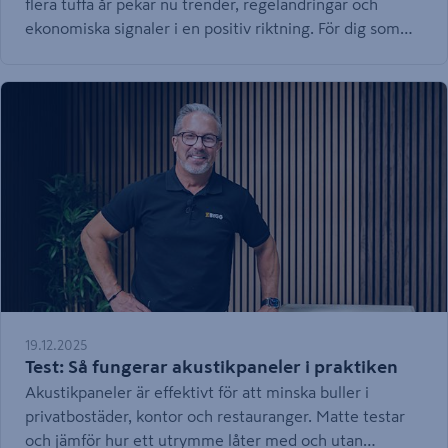
flera tuffa år pekar nu trender, regeländringar och
ekonomiska signaler i en positiv riktning. För dig som
driver ett byggföretag – stort eller litet – betyder det
nya förutsättningar att växa, effektivisera och stärka din
konkurrenskraft. Här sammanfattar vi de viktigaste
förändringarna och ger konkreta råd för hur ditt företag
kan maximera potentialen under året som kommer.
19.12.2025
Test: Så fungerar akustikpaneler i praktiken
Akustikpaneler är effektivt för att minska buller i
privatbostäder, kontor och restauranger. Matte testar
och jämför hur ett utrymme låter med och utan