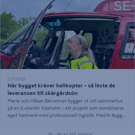
21.11.2025
När bygget kräver helikopter – så löste de
leveransen till skärgårdsön
Marie och Håkan Bärneman bygger ut sitt sommarhus
på en ö utanför Vaxholm – ett projekt som kombinerar
eget hantverk med professionell logistik. Med K-Byggs
hjälp levererades allt byggmaterial – med helikopter. –
Vi vill göra så mycket som möjligt själva. Det är roligt
25 - 36 av 277 artiklar