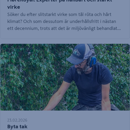
virke
Söker du efter slitstarkt virke som tål röta och hårt
klimat? Och som dessutom är underhållsfritt i nästan
ett decennium, trots att det är miljövänligt behandlat?
Då är det MøreRoyal du söker - proffsens
förstahandsval.
23.02.2026
Byta tak