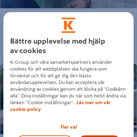
23.03.2026
Så kan du utnyttja ROT-avdraget under 2026
Från och med 2026 återgår ROT-avdraget till 30%,
Bättre upplevelse med hjälp
samma nivå som gällde före den tillfälliga höjningen
som infördes 12 maj 2025.
av cookies
K-Group och våra samarbetspartners använder
cookies för att webbplatsen ska fungera som
förväntat och för att ge dig den bästa
användarupplevelsen. Du kan acceptera vår
användning av cookies genom att klicka på "Godkänn
alla". Dina inställningar kan du när som helst ändra via
länken "Cookie-inställningar".
Läs mer om vår
cookie-policy
Fler val