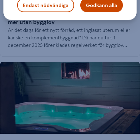
Endast nödvändiga
Godkänn alla
09.03.2026
Byggprojekt på tomten – nu får du göra ännu
mer utan bygglov
Är det dags för ett nytt förråd, ett inglasat uterum eller
kanske en komplementbyggnad? Då har du tur. 1
december 2025 förenklades regelverket för bygglov
ytterligare vilket ger större frihet att bygga på egna
tomten.