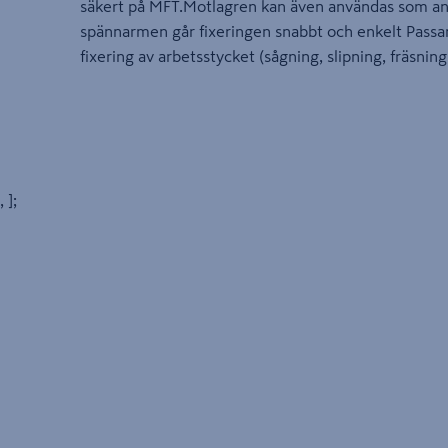
säkert på MFT.Motlagren kan även användas som an
spännarmen går fixeringen snabbt och enkelt Passar
fixering av arbetsstycket (sågning, slipning, fräsning
, ];