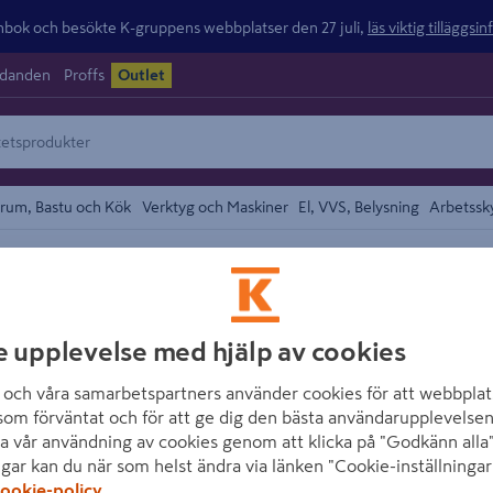
ok och besökte K-gruppens webbplatser den 27 juli,
läs viktig tilläggsi
udanden
Proffs
Outlet
rum, Bastu och Kök
Verktyg och Maskiner
El, VVS, Belysning
Arbetssk
/
Specialtänger
området
FESTOOL
e upplevelse med hjälp av cookies
SPÄNNELEMENT 
och våra samarbetspartners använder cookies för att webbplat
Artikelnummer
:
208515
E
som förväntat och för att ge dig den bästa användarupplevelsen
a vår användning av cookies genom att klicka på "Godkänn alla"
Runda och kantiga arbetsob
ngar kan du när som helst ändra via länken "Cookie-inställningar
ookie-policy