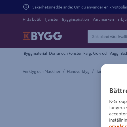
Säkerhetsmeddelande: Om du använder en kryptoplånb
Hitta butik
Tjänster
Bygginspiration
Varumärken
Erbj
Byggmaterial
Dörrar och Fönster
Färg, Golv och Vägg
Bad
/
/
Verktyg och Maskiner
Handverktyg
Tänger och Saxar
Detaljerad beskrivning finns i produktbeskrivnings
Bättr
K-Group 
fungera 
accepter
inställni
om vår c