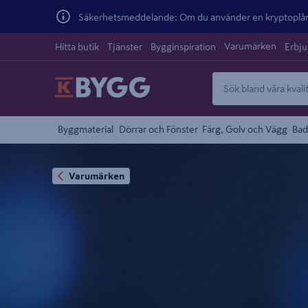
Säkerhetsmeddelande: Om du använder en kryptoplånb
Varumärken
Hitta butik
Tjänster
Bygginspiration
Erbj
Byggmaterial
Dörrar och Fönster
Färg, Golv och Vägg
Bad
Varumärken