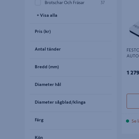
Brotschar Och Fräsar
37
+ Visa alla
Pris (kr)
Antal tänder
FESTO
AUTO
Bredd (mm)
1 27
Diameter hål
Diameter sågblad/klinga
Färg
Se l
Kön