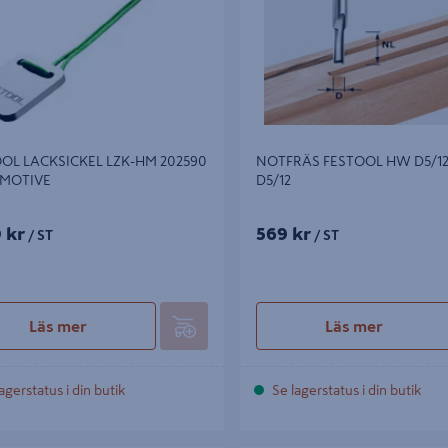
OL LACKSICKEL LZK-HM 202590
NOTFRÄS FESTOOL HW D5/1
MOTIVE
D5/12
9 kr
569 kr
/ ST
/ ST
Läs mer
Läs mer
agerstatus i din butik
Se lagerstatus i din butik