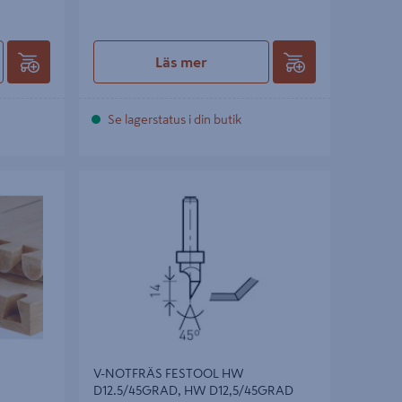
Läs mer
Se lagerstatus i din butik
.5/15GR B,
V-NOTFRÄS FESTOOL HW D12.5/45GRAD,
HW D12,5/45GRAD
V-NOTFRÄS FESTOOL HW
D12.5/45GRAD, HW D12,5/45GRAD