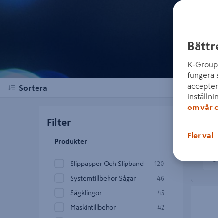
Bättr
K-Group 
fungera 
accepter
Sortera
inställni
om vår c
Visar 80
Filter
Sök
Fler val
Produkter
Slippapper Och Slipband
120
Systemtillbehör Sågar
46
FESTOOL
Sågklingor
43
AUTOMO
Maskintillbehör
42