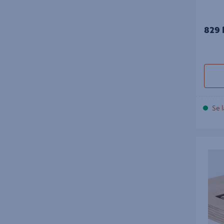
829 
Se l
SKRIFTF
D11/60