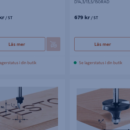
D14,3/13,5/15GRAD
kr
679 kr
/ ST
/ ST
Läs mer
Läs mer
agerstatus i din butik
Se lagerstatus i din butik
RÄS FESTOOL HS D11/60GRAD, HS
AVRUNDNINGSFRÄS HW FEST
GRAD
D16,7/R2 KL