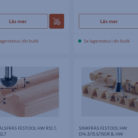
Läs mer
Läs mer
agerstatus i din butik
Se lagerstatus i din butik
FRÄS FESTOOL HW R12.7, HW
SINKFRÄS FESTOOL HW D14.3/13
HW D14,3/13,5/15GRAD
LSFRÄS FESTOOL HW R12.7,
SINKFRÄS FESTOOL HW
2,7
D14.3/13.5/15GR B, HW