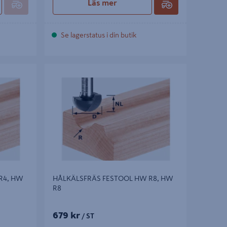
Läs mer
Se lagerstatus i din butik
, HW R4
HÅLKÄLSFRÄS FESTOOL HW R8, HW R8
R4, HW
HÅLKÄLSFRÄS FESTOOL HW R8, HW
R8
679 kr
/ ST