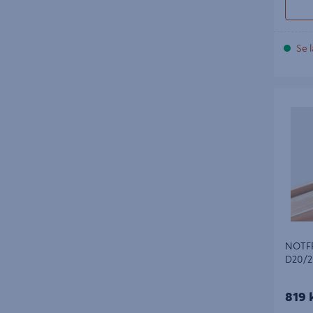
Se l
NOTFRÄS
NOTFR
D20/2
819 