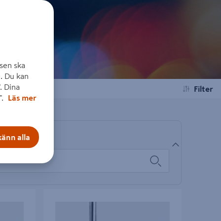
sen ska
. Du kan
. Dina
Filter
".
Läs mer
änn alla
HW D5/12
NOTFRÄS FESTOOL HW D6/14, S8 D6/14