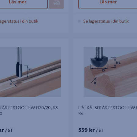
Läs mer
Läs mer
agerstatus i din butik
Se lagerstatus i din butik
 FESTOOL HW D20/20, S8 D20/20
HÅLKÄLSFRÄS FESTOOL HW R4
ÄS FESTOOL HW D20/20, S8
HÅLKÄLSFRÄS FESTOOL HW 
0
R4
kr
539 kr
/ ST
/ ST