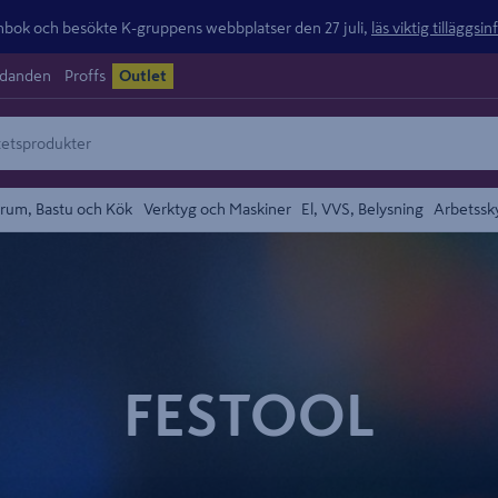
ok och besökte K-gruppens webbplatser den 27 juli,
läs viktig tilläggsi
udanden
Proffs
Outlet
rum, Bastu och Kök
Verktyg och Maskiner
El, VVS, Belysning
Arbetssk
FESTOOL