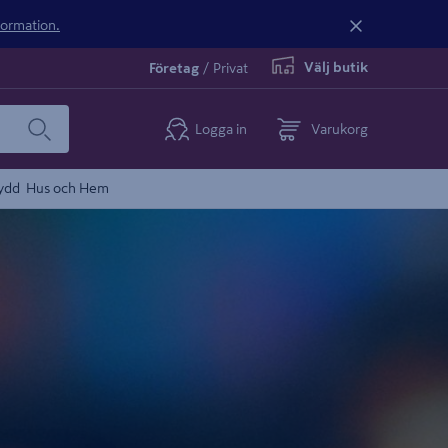
nformation.
Välj butik
Företag
/
Privat
Logga in
Varukorg
ydd
Hus och Hem