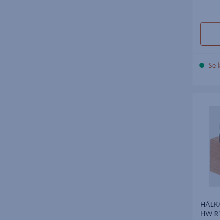
Se l
HÅLKÄLS
R12,7
HÅLKÄ
HW R1