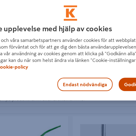
e upplevelse med hjälp av cookies
och våra samarbetspartners använder cookies för att webbplat
som förväntat och för att ge dig den bästa användarupplevelsen
a vår användning av cookies genom att klicka på "Godkänn alla"
ngar kan du när som helst ändra via länken "Cookie-inställningar
ookie-policy
7 produkter
 inom FESTOOL
Endast nödvändiga
Godk
 LACKSICKEL LZK-HM 202590
NOTFRÄS FESTOOL HW D5/12, 
TIVE