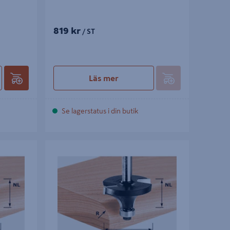
819 kr
/ ST
Läs mer
Se lagerstatus i din butik
OOL HW
AVRUNDNINGSFRÄS HW FESTOOL HW
D18,7/R3 KL