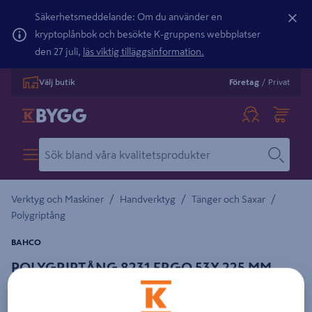
Säkerhetsmeddelande: Om du använder en
kryptoplånbok och besökte K-gruppens webbplatser
den 27 juli,
läs viktig tilläggsinformation.
Välj butik
Företag
/
Privat
/
/
/
Verktyg och Maskiner
Handverktyg
Tänger och Saxar
Polygriptång
BAHCO
POLYGRIPTÅNG 8231 ERGO 53X 225 MM
EXTRA BRED KÄFT SNABBINST.