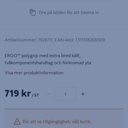
Dra på bilden för att zooma in
Artikelnummer
:
192871
EAN-kod
:
7311518266509
ERGO™ polygrip med extra bred käft,
tvåkomponentshandtag och förkromad yta
Visa mer produktinformation
1 produkter
Antal
719 kr
−
+
/ ST
För att se tillgänglighet, välj butik.