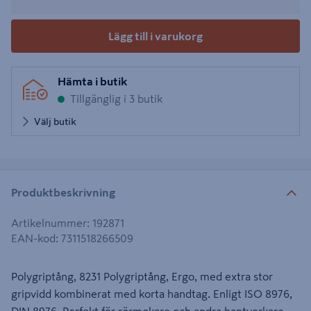
Lägg till i varukorg
Hämta i butik
Tillgänglig i 3 butik
Välj butik
Produktbeskrivning
Artikelnummer
:
192871
EAN-kod
:
7311518266509
Polygriptång, 8231 Polygriptång, Ergo, med extra stor
gripvidd kombinerat med korta handtag. Enligt ISO 8976,