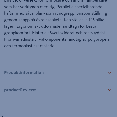
DIN 8976. Perfekt för rörmokare och andra hantverkare
som bär verktygen med sig. Parallella specialhärdade
käftar med såväl plan- som rundgrepp. Snabbinställning
genom knapp på övre skänkeln. Kan ställas in i 13 olika
lägen. Ergonomiskt utformade handtag i för bästa
greppkomfort. Material: Svartoxiderat och rostskyddat
kromvanadinstål. Tvåkomponentshandtag av polypropen
och termoplastiskt material.
Produktinformation
productReviews