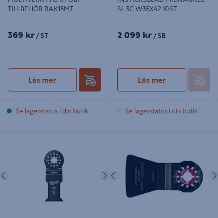
TILLBEHÖR RAK15MT
SL 3C W35X42 10ST
369 kr
2 099 kr
/ ST
/ SB
Läs mer
Läs mer
Se lagerstatus i din butik
Se lagerstatus i din butik
INSTICKSBLAD MILWAUKEE SL
SKRAPA MAKITA TMA66
BIM WM35X42
Föregående
Nästa
Föregående