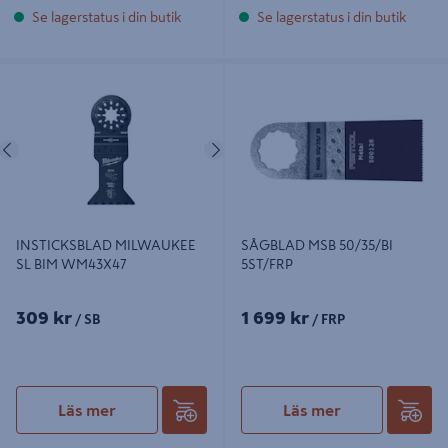
Se lagerstatus i din butik
Se lagerstatus i din butik
INSTICKSBLAD MILWAUKEE SL
SÅGBLAD MSB 50/35/BI 5ST/FRP
BIM WM43X47
Föregående
Nästa
INSTICKSBLAD MILWAUKEE
SÅGBLAD MSB 50/35/BI
SL BIM WM43X47
5ST/FRP
309 kr
1 699 kr
/ SB
/ FRP
Läs mer
Läs mer