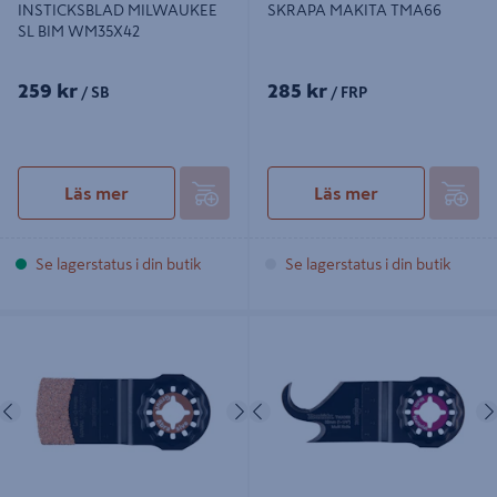
INSTICKSBLAD MILWAUKEE
SKRAPA MAKITA TMA66
SL BIM WM35X42
259 kr
285 kr
/ SB
/ FRP
Läs mer
Läs mer
Se lagerstatus i din butik
Se lagerstatus i din butik
FOG/KAKELBLAD MAKITA 32
MULTIBLAD MAKITA TMA068
TMA075
Föregående
Nästa
Föregående