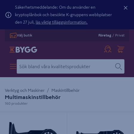
Säkerhetsmeddelande: Om du använder en
kryptoplånbok och besökte K-gruppens webbplatser
den 27 juli,
läs viktig tilläggsinformation.
Välj butik
Företag
/
Privat
Verktyg och Maskiner
Maskintillbehör
Multimaskinstillbehör
160 produkter
SÅGBLAD BOSCH AIZ 65 BC HCS
SÅGBLAD BOSCH AIZ28EB BIM
65 STANDARD
28X50MM BULK