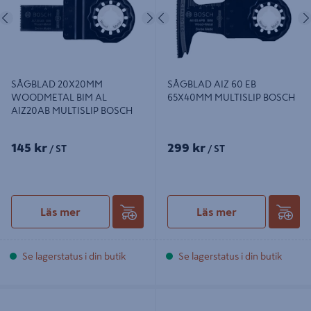
Föregående
Nästa
Föregående
SÅGBLAD 20X20MM
SÅGBLAD AIZ 60 EB
WOODMETAL BIM AL
65X40MM MULTISLIP BOSCH
AIZ20AB MULTISLIP BOSCH
145 kr
299 kr
/ ST
/ ST
Läs mer
Läs mer
Se lagerstatus i din butik
Se lagerstatus i din butik
SÅGBLAD BIM B32MM L50MM
MULTIBLAD B-64870-5 MAKITA
MULTISLIP BOSCH
STARLOCK 14TPI TMA053 5ST