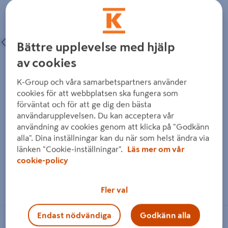
MULTIBLAD MAKITA STARLOCK
SÅGBLAD HULTAFORS TRÄ
MAX HM/TC, RF METALL 32MM
PRECISION HCS, 50X35
Föregående
Nästa
Bättre upplevelse med hjälp
av cookies
K-Group och våra samarbetspartners använder
MULTIBLAD MAKITA
SÅGBLAD HULTAFORS TRÄ
cookies för att webbplatsen ska fungera som
STARLOCK MAX HM/TC, RF
PRECISION HCS, 50X35
förväntat och för att ge dig den bästa
METALL 32MM
användarupplevelsen. Du kan acceptera vår
användning av cookies genom att klicka på "Godkänn
779 kr
195 kr
alla". Dina inställningar kan du när som helst ändra via
/ FRP
/ SB
länken "Cookie-inställningar".
Läs mer om vår
cookie-policy
Läs mer
Läs mer
Fler val
Endast nödvändiga
Godkänn alla
Se lagerstatus i din butik
Se lagerstatus i din butik