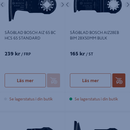
Föregående
Nästa
Föregående
SÅGBLAD BOSCH AIZ 65 BC
SÅGBLAD BOSCH AIZ28EB
HCS 65 STANDARD
BIM 28X50MM BULK
239 kr
165 kr
/ FRP
/ ST
Läs mer
Läs mer
Se lagerstatus i din butik
Se lagerstatus i din butik
SÅGBLAD 20X20MM
SÅGBLAD AIZ 60 EB 65X40MM
WOODMETAL BIM AL AIZ20AB
MULTISLIP BOSCH
MULTISLIP BOSCH