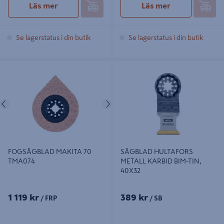
Läs mer
Läs mer
Se lagerstatus i din butik
Se lagerstatus i din butik
FOGSÅGBLAD MAKITA 70
SÅGBLAD HULTAFORS METALL
TMA074
KARBID BIM-TIN, 40X32
Föregående
Nästa
FOGSÅGBLAD MAKITA 70
SÅGBLAD HULTAFORS
TMA074
METALL KARBID BIM-TIN,
40X32
1 119 kr
389 kr
/ FRP
/ SB