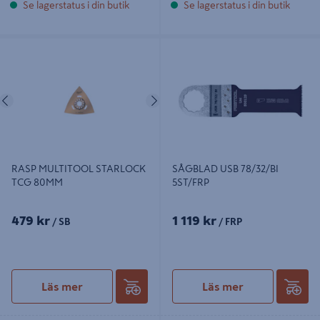
Se lagerstatus i din butik
Se lagerstatus i din butik
RASP MULTITOOL STARLOCK TCG
SÅGBLAD USB 78/32/BI 5ST/FRP
80MM
Föregående
Nästa
RASP MULTITOOL STARLOCK
SÅGBLAD USB 78/32/BI
TCG 80MM
5ST/FRP
479 kr
1 119 kr
/ SB
/ FRP
Läs mer
Läs mer