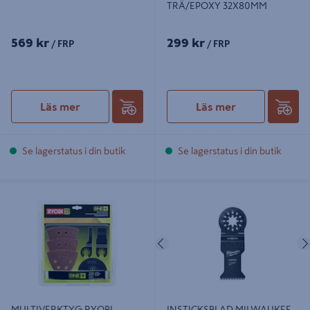
TRÄ/EPOXY 32X80MM
569 kr
299 kr
/ FRP
/ FRP
Läs mer
Läs mer
Se lagerstatus i din butik
Se lagerstatus i din butik
MULTIVERKTYG RYOBI TILLBEHÖR
INSTICKSBLAD MILWAUKEE SL 3C
RAK15MT
W35X42 10ST
Föregående
MULTIVERKTYG RYOBI
INSTICKSBLAD MILWAUKEE