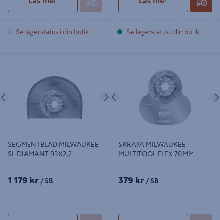
Läs mer
Läs mer
Se lagerstatus i din butik
Se lagerstatus i din butik
SEGMENTBLAD MILWAUKEE SL
SKRAPA MILWAUKEE MULTITOOL
DIAMANT 90X2,2
FLEX 70MM
Föregående
Nästa
Föregående
SEGMENTBLAD MILWAUKEE
SKRAPA MILWAUKEE
SL DIAMANT 90X2,2
MULTITOOL FLEX 70MM
1 179 kr
379 kr
/ SB
/ SB