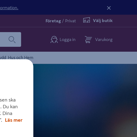
nformation.
Välj butik
Företag
/
Privat
Logga in
Varukorg
ydd
Hus och Hem
sen ska
. Du kan
. Dina
".
Läs mer