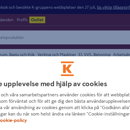
ok och besökte K-gruppens webbplatser den 27 juli,
läs viktig tilläggsi
udanden
Proffs
Outlet
rum, Bastu och Kök
Verktyg och Maskiner
El, VVS, Belysning
Arbetssk
e upplevelse med hjälp av cookies
och våra samarbetspartners använder cookies för att webbplat
som förväntat och för att ge dig den bästa användarupplevelsen
undefined
a vår användning av cookies genom att klicka på "Godkänn alla"
ngar kan du när som helst ändra via länken "Cookie-inställningar
ookie-policy