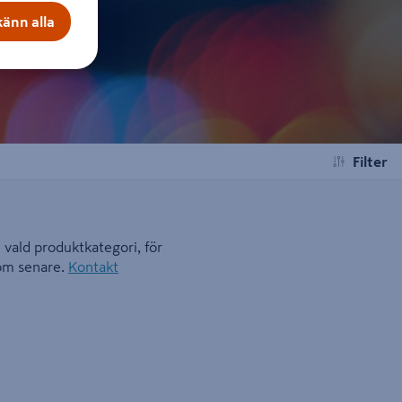
änn alla
Filter
i vald produktkategori, för
kom senare.
Kontakt