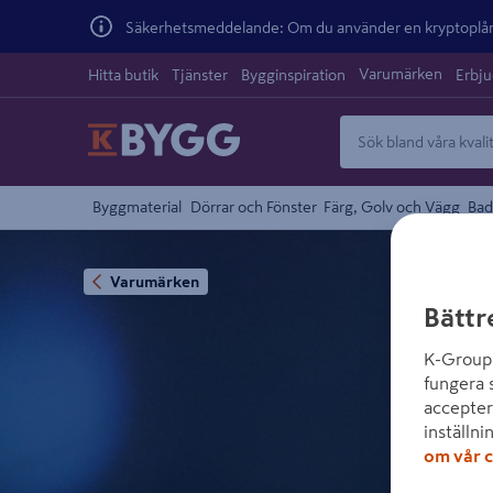
Säkerhetsmeddelande: Om du använder en kryptoplånb
Varumärken
Hitta butik
Tjänster
Bygginspiration
Erbj
Byggmaterial
Dörrar och Fönster
Färg, Golv och Vägg
Bad
Varumärken
Bättr
K-Group 
fungera 
accepter
inställni
om vår c