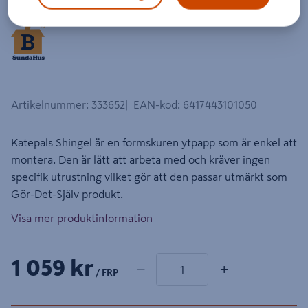
Artikelnummer
:
333652
EAN-kod
:
6417443101050
Katepals Shingel är en formskuren ytpapp som är enkel att
montera. Den är lätt att arbeta med och kräver ingen
specifik utrustning vilket gör att den passar utmärkt som
Gör-Det-Själv produkt.
Visa mer produktinformation
1 produkter
Antal
1 059 kr
−
+
/ FRP