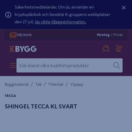
Säkerhetsmeddelande: Om du använder en
kryptoplånbok och besökte K-gruppens webbplatser
den 27 juli,
läs viktig tilläggsinformation.
Välj butik
Företag
/
Privat
/
/
/
Byggmaterial
Tak
Yttertak
Ytpapp
TECCA
SHINGEL TECCA KL SVART
Detaljerad beskrivning finns i produktbeskrivningsområdet