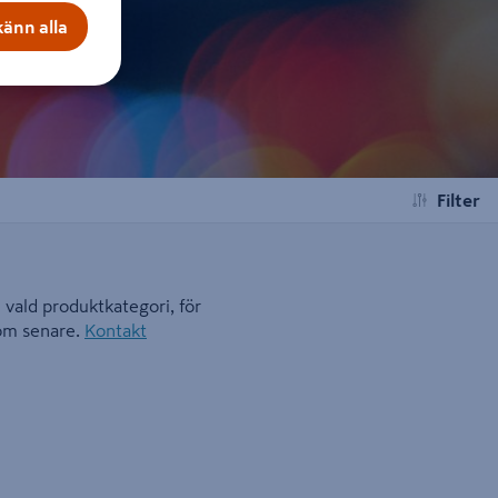
änn alla
Filter
i vald produktkategori, för
kom senare.
Kontakt