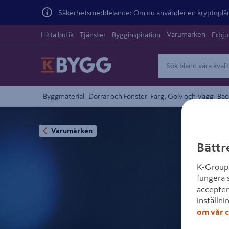
Säkerhetsmeddelande: Om du använder en kryptoplånb
Varumärken
Hitta butik
Tjänster
Bygginspiration
Erbj
Byggmaterial
Dörrar och Fönster
Färg, Golv och Vägg
Bad
Varumärken
Bättr
K-Group 
fungera 
accepter
inställni
om vår c