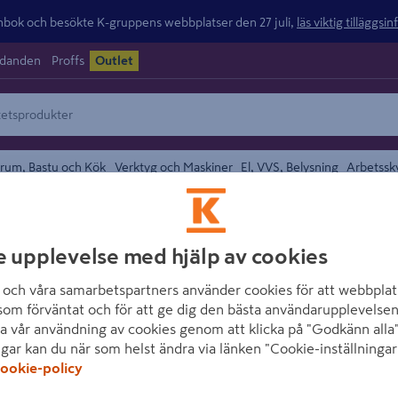
ok och besökte K-gruppens webbplatser den 27 juli,
läs viktig tilläggsi
udanden
Proffs
Outlet
rum, Bastu och Kök
Verktyg och Maskiner
El, VVS, Belysning
Arbetssk
e upplevelse med hjälp av cookies
och våra samarbetspartners använder cookies för att webbplat
som förväntat och för att ge dig den bästa användarupplevelsen
undefined
a vår användning av cookies genom att klicka på "Godkänn alla"
ngar kan du när som helst ändra via länken "Cookie-inställningar
ookie-policy