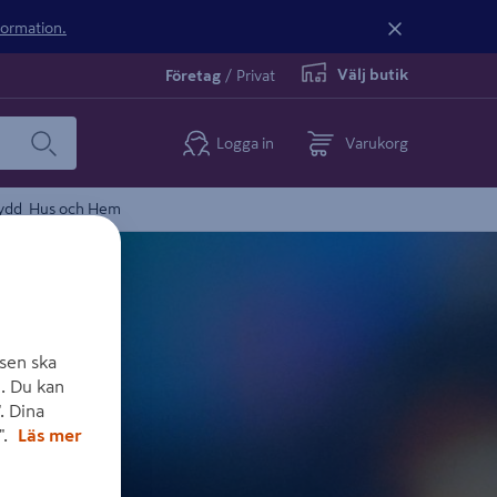
nformation.
Välj butik
Företag
/
Privat
Logga in
Varukorg
ydd
Hus och Hem
sen ska
. Du kan
. Dina
".
Läs mer