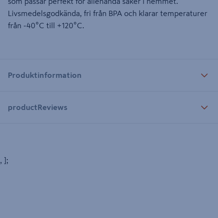
som passar perfekt för allehanda saker i hemmet.
Livsmedelsgodkända, fri från BPA och klarar temperaturer
från -40°C till +120°C.
Produktinformation
productReviews
, ];