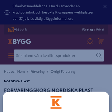
Säkerhetsmeddelande: Om du använder en
kryptoplånbok och besökte K-gruppens webbplatser
den 27 juli,
läs viktig tilläggsinformation.
Välj butik
Företag
/
Privat
/
/
Hus och Hem
Förvaring
Övrigt Förvaring
NORDISKA PLAST
FÖRVARINGSKORG NORDISKA PLAST
RONDO VIT 1,5L
Detaljerad beskrivning finns i produktbeskrivningsområdet