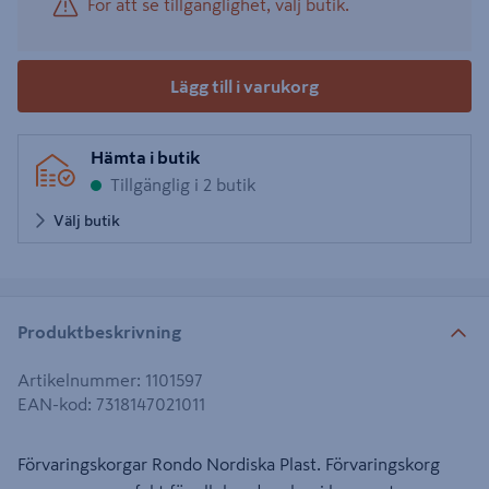
För att se tillgänglighet, välj butik.
Lägg till i varukorg
Hämta i butik
Tillgänglig i 2 butik
Välj butik
Produktbeskrivning
Artikelnummer
:
1101597
EAN-kod
:
7318147021011
Förvaringskorgar Rondo Nordiska Plast. Förvaringskorg