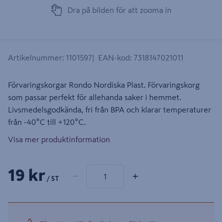
Dra på bilden för att zooma in
Artikelnummer
:
1101597
EAN-kod
:
7318147021011
Förvaringskorgar Rondo Nordiska Plast. Förvaringskorg
som passar perfekt för allehanda saker i hemmet.
Livsmedelsgodkända, fri från BPA och klarar temperaturer
från -40°C till +120°C.
Visa mer produktinformation
1 produkter
Antal
19 kr
−
+
/ ST