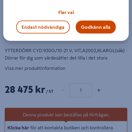
Dra på bilden för att zooma in
Fler val
Endast nödvändiga
Godkänn alla
Artikelnummer
:
1521125
EAN-kod
:
7340108611122
YTTERDÖRR CYD 930G/10-21 V, VIT,A2002,KLARGL(säk)
Dörrar för dig som värdesätter det lilla i det stora
Visa mer produktinformation
1 produkter
Antal
28 475 kr
−
+
/ ST
Denna produkt kan beställas på förfrågan.
Klicka här
för att kontakta butiken och kontrollera