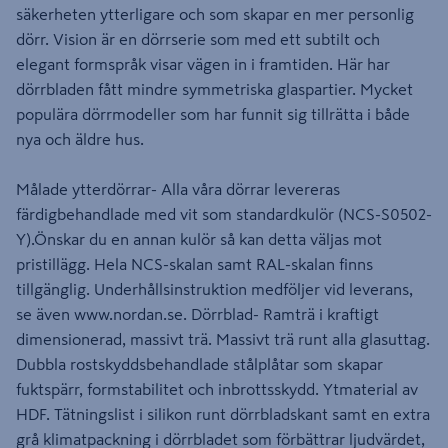
säkerheten ytterligare och som skapar en mer personlig
dörr. Vision är en dörrserie som med ett subtilt och
elegant formspråk visar vägen in i framtiden. Här har
dörrbladen fått mindre symmetriska glaspartier. Mycket
populära dörrmodeller som har funnit sig tillrätta i både
nya och äldre hus.
Målade ytterdörrar- Alla våra dörrar levereras
färdigbehandlade med vit som standardkulör (NCS-S0502-
Y).Önskar du en annan kulör så kan detta väljas mot
pristillägg. Hela NCS-skalan samt RAL-skalan finns
tillgänglig. Underhållsinstruktion medföljer vid leverans,
se även www.nordan.se. Dörrblad- Ramträ i kraftigt
dimensionerad, massivt trä. Massivt trä runt alla glasuttag.
Dubbla rostskyddsbehandlade stålplåtar som skapar
fuktspärr, formstabilitet och inbrottsskydd. Ytmaterial av
HDF. Tätningslist i silikon runt dörrbladskant samt en extra
grå klimatpackning i dörrbladet som förbättrar ljudvärdet,