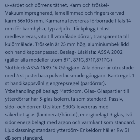
u-värdet och dörrens täthet. Karm och tröskel-
Vakuumimpregnerad, lamellimmad och fingerskarvad
karm 56x105 mm. Karmarna levereras förborrade i fals 14
mm för karmhylsa, typ adjufix. Täckplugg i plast
medlevereras, vita till vitmålade dörrar, transparenta till
kulörmålade. Tröskeln är 25 mm hög, aluminiumbeklädd
och handikappanpassad. Beslag- Låskista: ASSA 2002
(gäller alla modeller utom 871, 871G,871P,871PG)
Slutbleck:ASSA 1489-14 Gångjärn: Alla dörrar är utrustade
med 3 st justerbara pulverlackerade gångjärn. Kantregel: 1
st handikappsvänlig engrepsregel (pardörrar).
Ytbehandling på beslag: Mattkrom. Glas- Glaspartier till
ytterdörrar har 3-glas isolerruta som standard. Passiv,
sido- och dörren Utsikten 930G levereras med
säkerhetsglas (laminerat/härdat), energibelagt 3-glas, två
sidor energibelagt med argon och varmkant som standard.
Ljudklassning standard ytterdörr- Enkeldörr håller Rw 31
dB som standard.