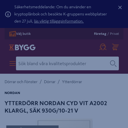
Säkerhetsmeddelande: Om du använder en
kryptoplånbok och besökte K-gruppens webbplatser
den 27 juli,
läs viktig tilläggsinformation.
Välj butik
Företag
/
Privat
/
/
Dörrar och Fönster
Dörrar
Ytterdörrar
NORDAN
YTTERDÖRR NORDAN CYD VIT A2002
KLARGL, SÄK 930G/10-21 V
Detaljerad beskrivning finns i produktbeskrivningsområdet