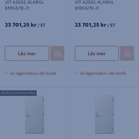
VIT A2002, KLARGL
VIT A2002, KLARGL
839G3/10-21
839G3/10-21
23 701,25 kr
23 701,25 kr
/ ST
/ ST
Läs mer
Läs mer
Se lagerstatus i din butik
Se lagerstatus i din butik
YTTERDÖRR STENBOCKEN 871
YTTERDÖRR STENBOCKEN 871
BESTÄLLNINGSVARA
9X21V VIT S0502-Y ASSA 410 3GGJ
9X21H VIT S0502-Y ASSA 410 3GGJ
UL69
UL69