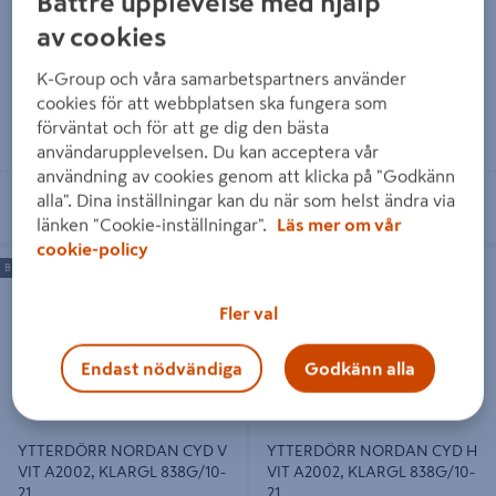
Bättre upplevelse med hjälp
17 439 kr
17 439 kr
/ ST
/ ST
av cookies
K-Group och våra samarbetspartners använder
cookies för att webbplatsen ska fungera som
Läs mer
Läs mer
förväntat och för att ge dig den bästa
användarupplevelsen. Du kan acceptera vår
användning av cookies genom att klicka på "Godkänn
Se lagerstatus i din butik
Se lagerstatus i din butik
alla". Dina inställningar kan du när som helst ändra via
länken "Cookie-inställningar".
Läs mer om vår
cookie-policy
YTTERDÖRR NORDAN CYD V VIT
YTTERDÖRR NORDAN CYD H VIT
BESTÄLLNINGSVARA
BESTÄLLNINGSVARA
A2002, KLARGL 838G/10-21
A2002, KLARGL 838G/10-21
Fler val
Endast nödvändiga
Godkänn alla
YTTERDÖRR NORDAN CYD V
YTTERDÖRR NORDAN CYD H
VIT A2002, KLARGL 838G/10-
VIT A2002, KLARGL 838G/10-
21
21