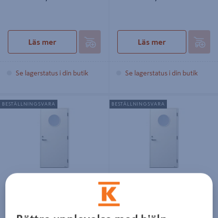
Läs mer
Läs mer
Se lagerstatus i din butik
Se lagerstatus i din butik
YTTERDÖRR NORDAN CYD V VIT
YTTERDÖRR NORDAN CYD H VIT
BESTÄLLNINGSVARA
BESTÄLLNINGSVARA
A2002, KLARGL 801G/10-21
A2002, KLARGL 801G/10-21
YTTERDÖRR NORDAN CYD V
YTTERDÖRR NORDAN CYD H
VIT A2002, KLARGL 801G/10-
VIT A2002, KLARGL 801G/10-
21
21