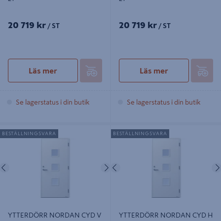
20 719 kr
20 719 kr
/ ST
/ ST
Läs mer
Läs mer
Se lagerstatus i din butik
Se lagerstatus i din butik
YTTERDÖRR NORDAN CYD V VIT
YTTERDÖRR NORDAN CYD H VIT
BESTÄLLNINGSVARA
BESTÄLLNINGSVARA
A2002, KLARGL 839G3/10-21
A2002, KLARGL 839G3/10-21
Föregående
Nästa
Föregående
YTTERDÖRR NORDAN CYD V
YTTERDÖRR NORDAN CYD H