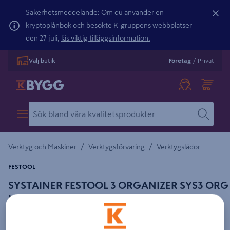
Säkerhetsmeddelande: Om du använder en
kryptoplånbok och besökte K-gruppens webbplatser
den 27 juli,
läs viktig tilläggsinformation.
Välj butik
Företag
/
Privat
/
/
Verktyg och Maskiner
Verktygsförvaring
Verktygslådor
FESTOOL
SYSTAINER FESTOOL 3 ORGANIZER SYS3 ORG
M 89
Detaljerad beskrivning finns i produktbeskrivningsområdet