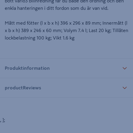
bott vario3 bilinredning får du både den ordning och den
enkla hanteringen i ditt fordon som du är van vid.
Mått med fötter (l x b x h) 396 x 296 x 89 mm; Innermått (l
x b x h) 389 x 246 x 60 mm; Volym 7.4 l; Last 20 kg; Tillåten
lockbelastning 100 kg; Vikt 1.6 kg
Produktinformation
productReviews
, ];