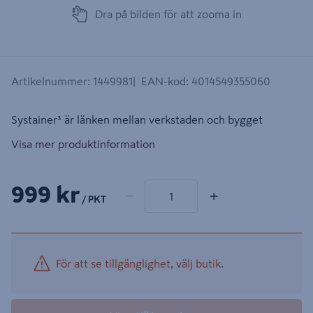
Dra på bilden för att zooma in
Artikelnummer
:
1449981
EAN-kod
:
4014549355060
Systainer³ är länken mellan verkstaden och bygget
Visa mer produktinformation
1 produkter
Antal
999 kr
−
+
/ PKT
För att se tillgänglighet, välj butik.