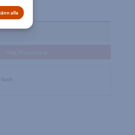
on
änn alla
Lägg till i varukorg
i butik