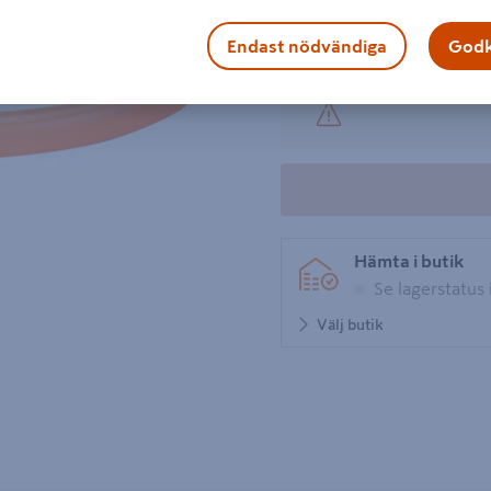
Visa mer produktinformati
Endast nödvändiga
Godk
Hämta i butik
Se lagerstatus 
Välj butik