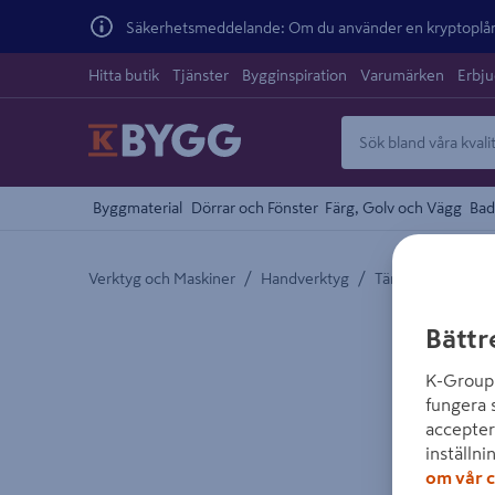
Säkerhetsmeddelande: Om du använder en kryptoplånb
Hitta butik
Tjänster
Bygginspiration
Varumärken
Erbj
Byggmaterial
Dörrar och Fönster
Färg, Golv och Vägg
Bad
/
/
Verktyg och Maskiner
Handverktyg
Tänger och Saxar
Detaljerad beskrivning finns i produktbeskrivnings
Bättr
K-Group 
fungera 
accepter
inställni
om vår c