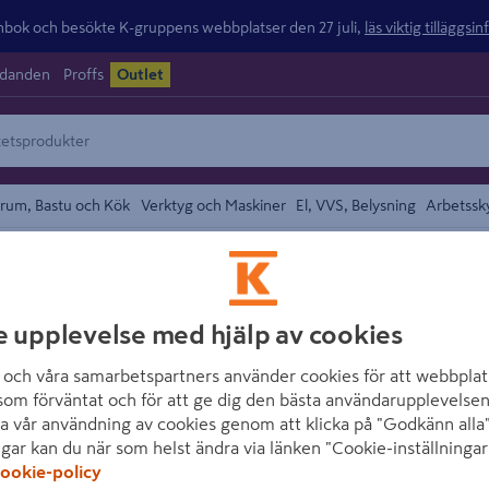
ok och besökte K-gruppens webbplatser den 27 juli,
läs viktig tilläggsi
udanden
Proffs
Outlet
rum, Bastu och Kök
Verktyg och Maskiner
El, VVS, Belysning
Arbetssk
/
Spetstänger
området
BAHCO
e upplevelse med hjälp av cookies
SPETSTÅNG 2427
och våra samarbetspartners använder cookies för att webbplat
Artikelnummer
:
184623
E
som förväntat och för att ge dig den bästa användarupplevelsen
a vår användning av cookies genom att klicka på "Godkänn alla"
ngar kan du när som helst ändra via länken "Cookie-inställningar
45° bockad spetstång med
ookie-policy