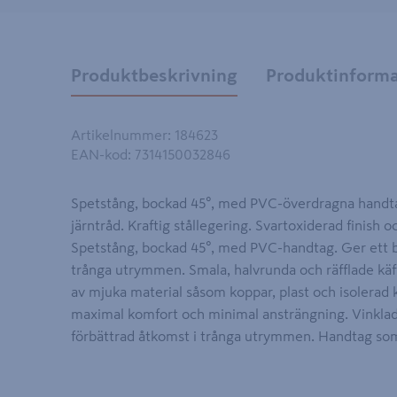
Produktbeskrivning
Produktinforma
Artikelnummer
:
184623
EAN-kod
:
7314150032846
Spetstång, bockad 45°, med PVC-överdragna handta
järntråd. Kraftig stållegering. Svartoxiderad finish
Spetstång, bockad 45°, med PVC-handtag. Ger ett b
trånga utrymmen. Smala, halvrunda och räfflade käf
av mjuka material såsom koppar, plast och isolerad 
maximal komfort och minimal ansträngning. Vinklad
förbättrad åtkomst i trånga utrymmen. Handtag som