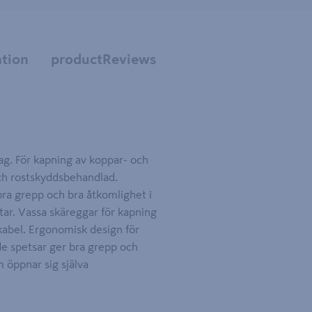
tion
productReviews
g. För kapning av koppar- och
 och rostskyddsbehandlad.
ra grepp och bra åtkomlighet i
tar. Vassa skäreggar för kapning
kabel. Ergonomisk design för
e spetsar ger bra grepp och
 öppnar sig själva