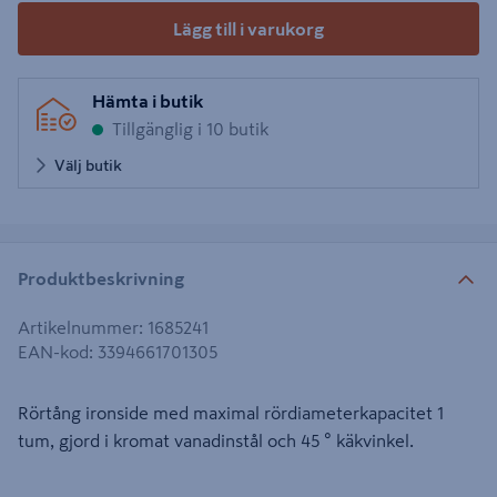
Lägg till i varukorg
Hämta i butik
Tillgänglig i 10 butik
Välj butik
Produktbeskrivning
Artikelnummer
:
1685241
EAN-kod
:
3394661701305
Rörtång ironside med maximal rördiameterkapacitet 1
tum, gjord i kromat vanadinstål och 45 ° käkvinkel.