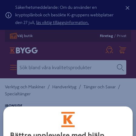
Säkerhetsmeddelande: Om du använder en
kryptoplånbok och besökte K-gruppens webbplatser
den 27 juli,
läs viktig tilläggsinformation.
Välj butik
Företag
/
Privat
/
/
/
Verktyg och Maskiner
Handverktyg
Tänger och Saxar
Specialtänger
IRONSIDE
RÖRTÅNG S 1IN
Detaljerad beskrivning finns i produktbeskrivningsområdet
Bättre upplevelse med hjälp