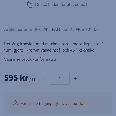
Dra på bilden för att zooma in
Artikelnummer
:
1685241
EAN-kod
:
3394661701305
Rörtång ironside med maximal rördiameterkapacitet 1
tum, gjord i kromat vanadinstål och 45 ° käkvinkel.
Visa mer produktinformation
1 produkter
Antal
595 kr
−
+
/ ST
För att se tillgänglighet, välj butik.