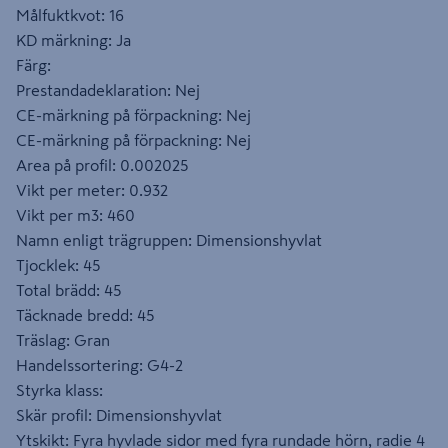
Målfuktkvot: 16
KD märkning: Ja
Färg:
Prestandadeklaration: Nej
CE-märkning på förpackning: Nej
CE-märkning på förpackning: Nej
Area på profil: 0.002025
Vikt per meter: 0.932
Vikt per m3: 460
Namn enligt trägruppen: Dimensionshyvlat
Tjocklek: 45
Total brädd: 45
Täcknade bredd: 45
Träslag: Gran
Handelssortering: G4-2
Styrka klass:
Skär profil: Dimensionshyvlat
Ytskikt: Fyra hyvlade sidor med fyra rundade hörn, radie 4