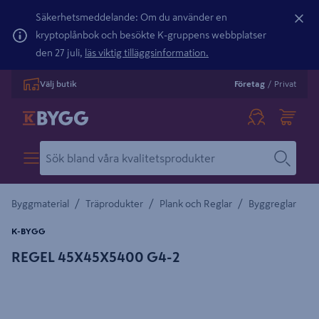
Säkerhetsmeddelande: Om du använder en
kryptoplånbok och besökte K-gruppens webbplatser
den 27 juli,
läs viktig tilläggsinformation.
Välj butik
Företag
/
Privat
/
/
/
Byggmaterial
Träprodukter
Plank och Reglar
Byggreglar
K-BYGG
REGEL 45X45X5400 G4-2
Detaljerad beskrivning finns i produktbeskrivningsområdet