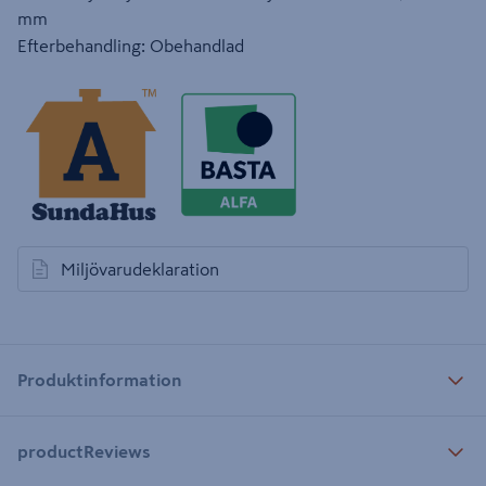
mm
Efterbehandling: Obehandlad
Miljövarudeklaration
öppnas i en ny flik
Produktinformation
productReviews