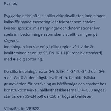
Kvalite:
Byggvirke delas ofta in i olika virkeskvaliteter, indelningen
kallas för handelssortering, där faktorer som antalet
kvistar, sprickor, missfärgningar och deformationer kan
spela in i bedömningen som sker visuellt, vanligen på
sågverk.
Indelningen kan ske enligt olika regler, vårt virke är
kvalitetsindelat enligt SS-EN 1611-1 (Europeisk standard)
med 4-sidig sortering.
De olika indelningarna är G4-0, G4-1, G4-2, G4-3 och G4-
4 där G4-0 är den högsta kvaliteten. Karakteristiska
grundvärden för beräkning av bärförmåga och styvhet hos
konstruktionsvirke i hållfasthetsklasserna C14–C50 anges i
standarden SS-EN 338 då C50 är högsta kvaliteten.
VilmaBas Id: VB1822