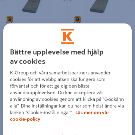
TRALL STANDARD
TRALL STANDARD
28X145X4800 NTR/AB G4-3
34X145X5100 NTR/AB G4-3
153,35 kr
203,74 kr
/ ST
/ ST
Bättre upplevelse med hjälp
av cookies
K-Group och våra samarbetspartners använder
Läs mer
Läs mer
cookies för att webbplatsen ska fungera som
förväntat och för att ge dig den bästa
användarupplevelsen. Du kan acceptera vår
Se lagerstatus i din butik
Se lagerstatus i din butik
användning av cookies genom att klicka på "Godkänn
alla". Dina inställningar kan du när som helst ändra via
länken "Cookie-inställningar".
Läs mer om vår
REGEL 34X95 G4-2
REGEL 34X145 G4-2
cookie-policy