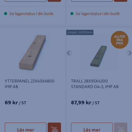
Se lagerstatus i din butik
Se lagerstatus i din butik
YTTERPANEL 22X45X4800 IMP AB
TRALL 28X95X4200 STANDARD
Längd: 4200mm
G4-3, IMP AB
Föregående
YTTERPANEL 22X45X4800
TRALL 28X95X4200
IMP AB
STANDARD G4-3, IMP AB
69 kr
87,99 kr
/ ST
/ ST
Läs mer
Läs mer