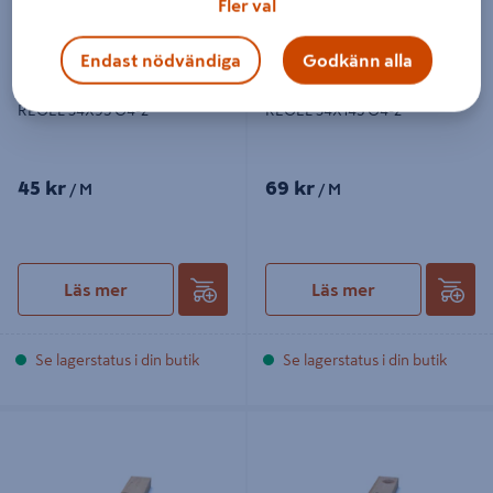
Fler val
Endast nödvändiga
Godkänn alla
REGEL 34X95 G4-2
REGEL 34X145 G4-2
45 kr
69 kr
/ M
/ M
Läs mer
Läs mer
Se lagerstatus i din butik
Se lagerstatus i din butik
BYGGREGEL OBH 45X95X3000
FORMREGEL 45X95 OBEHANDLAD
C14
G4-4