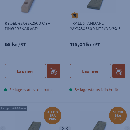
REGEL 45X45X2500 OBH
TRALL STANDARD
FINGERSKARVAD
28X145X3600 NTR/AB G4-3
65 kr
115,01 kr
/ ST
/ ST
Läs mer
Läs mer
Se lagerstatus i din butik
Se lagerstatus i din butik
TRALL STANDARD 28X145X4800
TRALL STANDARD 34X145X5100
Längd: 4800mm
NTR/AB G4-3
NTR/AB G4-3
Föregående
Nästa
Föregående