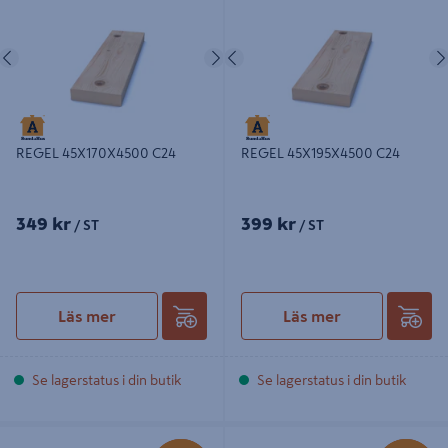
Föregående
Nästa
Föregående
REGEL 45X170X4500 C24
REGEL 45X195X4500 C24
349 kr
399 kr
/ ST
/ ST
Läs mer
Läs mer
Se lagerstatus i din butik
Se lagerstatus i din butik
REGEL 45X45X3600 NTR/AB C14
REGEL 45X70X3600 NTR/AB C14