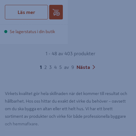
Läs mer
Se lagerstatus i din butik
1 - 48 av 403 produkter
1
2
3
4
5
av
9
Nästa
Virkets kvalitet gör hela skillnaden när det kommer till resultat och
hållbarhet. Hos oss hittar du exakt det virke du behöver – oavsett
om du ska bygga en altan eller ett helt hus. Vi har ett brett
sortiment av produkter och virke för både professionella byggare
och hemmafixare.