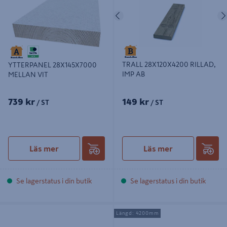
Föregående
TRALL 28X120X4200 RILLAD,
YTTERPANEL 28X145X7000
IMP AB
MELLAN VIT
739 kr
149 kr
/ ST
/ ST
Läs mer
Läs mer
Se lagerstatus i din butik
Se lagerstatus i din butik
REGEL 45X95X3300 C24
REGEL 45X95X4200 C24
Längd: 4200mm