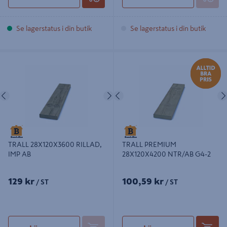
Se lagerstatus i din butik
Se lagerstatus i din butik
TRALL 28X120X3600 RILLAD, IMP
TRALL PREMIUM 28X120X4200
AB
NTR/AB G4-2
Föregående
Nästa
Föregående
TRALL 28X120X3600 RILLAD,
TRALL PREMIUM
IMP AB
28X120X4200 NTR/AB G4-2
129 kr
100,59 kr
/ ST
/ ST