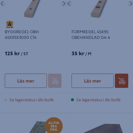
Föregående
Nästa
Föregående
FORMREGEL 45X95
BYGGREGEL OBH
OBEHANDLAD G4-4
45X95X3000 C14
125 kr
35 kr
/ ST
/ M
Läs mer
Läs mer
Se lagerstatus i din butik
Se lagerstatus i din butik
TRALL PREMIUM 34X120 NTR/AB
REGEL 45X145 BRUN IMP A
G4-2