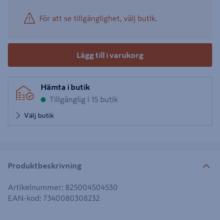
För att se tillgänglighet, välj butik.
Lägg till i varukorg
Hämta i butik
Tillgänglig i 15 butik
Välj butik
Produktbeskrivning
Artikelnummer
:
825004504530
EAN-kod
:
7340080308232