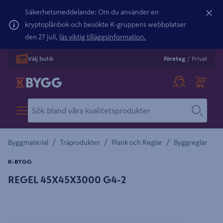
Säkerhetsmeddelande: Om du använder en
kryptoplånbok och besökte K-gruppens webbplatser
den 27 juli,
läs viktig tilläggsinformation.
Välj butik
Företag
/
Privat
/
/
/
Byggmaterial
Träprodukter
Plank och Reglar
Byggreglar
K-BYGG
REGEL 45X45X3000 G4-2
Detaljerad beskrivning finns i produktbeskrivningsområdet