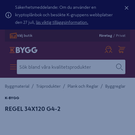
Säkerhetsmeddelande: Om du använder en
kryptoplånbok och besökte K-gruppens webbplatser
den 27 juli,
läs viktig tilläggsinformation.
Välj butik
Företag
/
Privat
/
/
/
Byggmaterial
Träprodukter
Plank och Reglar
Byggreglar
K-BYGG
REGEL 34X120 G4-2
Detaljerad beskrivning finns i produktbeskrivningsområdet