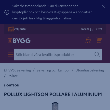
Säkerhetsmeddelande: Om du använder en
kryptoplånbok och besökte K-gruppens webbplatser
den 27 juli,
läs viktig tilläggsinformation.
Välj butik
Företag
/
Privat
/
/
El, VVS, Belysning
Belysning och Lampor
Utomhusbelysning
/
Pollare
LIGHTSON
POLLUX LIGHTSON POLLARE I ALUMINIUM
Detaljerad beskrivning finns i produktbeskrivningsområdet