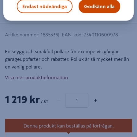
Dra på bilden för att zooma in
Endast nödvändiga
Godkänn alla
Artikelnummer
:
1685336
EAN-kod
:
7340110600978
En snygg och smakfull pollare för exempelvis gångar,
garageuppfarter och rabatter. Pollux är så mycket mer än
en vanlig pollare.
Visa mer produktinformation
1 produkter
Antal
1 219 kr
−
+
/ ST
Denna produkt kan beställas på förfrågan.