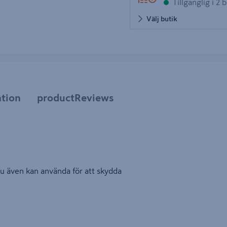
Tillgänglig i 2 
Välj butik
tion
productReviews
du även kan använda för att skydda