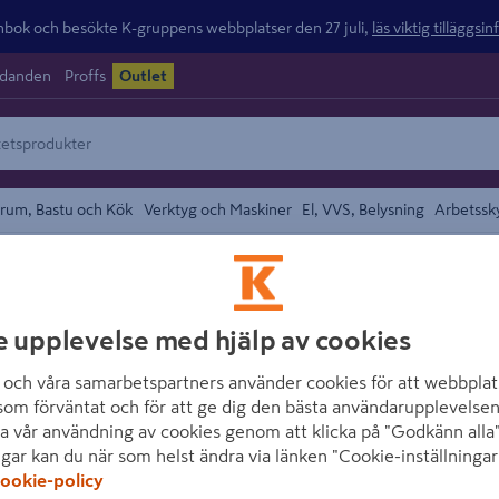
ok och besökte K-gruppens webbplatser den 27 juli,
läs viktig tilläggsi
udanden
Proffs
Outlet
rum, Bastu och Kök
Verktyg och Maskiner
El, VVS, Belysning
Arbetssk
ter
området
D-PROFILE
e upplevelse med hjälp av cookies
L-LIST D-PROFIL
och våra samarbetspartners använder cookies för att webbplat
25X25X1,5MM 2
som förväntat och för att ge dig den bästa användarupplevelsen
a vår användning av cookies genom att klicka på "Godkänn alla"
Artikelnummer
:
1686040
ngar kan du när som helst ändra via länken "Cookie-inställningar
ookie-policy