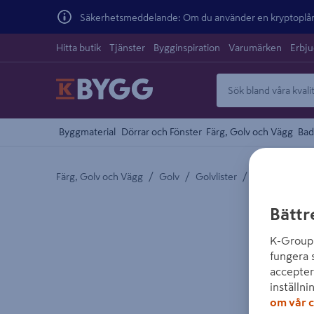
Säkerhetsmeddelande: Om du använder en kryptoplånb
Hitta butik
Tjänster
Bygginspiration
Varumärken
Erbj
Byggmaterial
Dörrar och Fönster
Färg, Golv och Vägg
Bad
/
/
/
Färg, Golv och Vägg
Golv
Golvlister
Övrigt Golvlis
Detaljerad beskrivning finns i produktbeskrivnings
Bättr
K-Group 
fungera 
accepter
inställni
om vår c