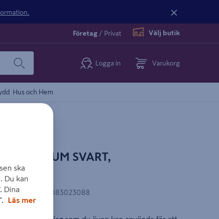
nformation.
Välj butik
Företag
/
Privat
Logga in
Varukorg
ydd
Hus och Hem
E ALUMINIUM SVART,
sen ska
M
. Du kan
. Dina
EAN-kod
:
6417083023088
".
Läs mer