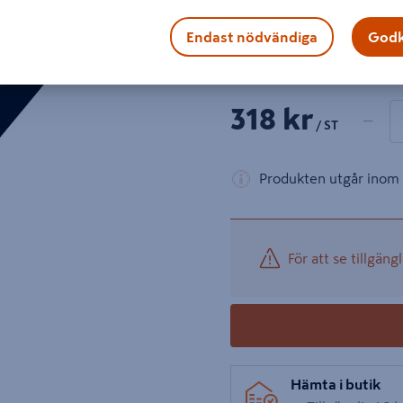
L-profil 25x25mm längd 200
skydda det yttre hörnet.
Endast nödvändiga
Godk
Visa mer produktinformati
1 produk
Antal
318 kr
−
/ ST
Produkten utgår inom 
För att se tillgängl
Hämta i butik