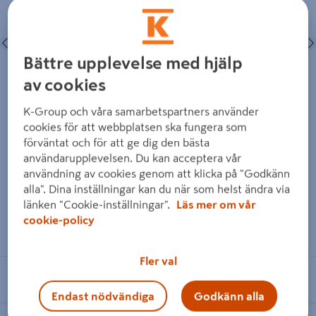
KLARA
KLARA S0502-Y
Föregående
Nästa
Föregående
Bättre upplevelse med hjälp
av cookies
K-Group och våra samarbetspartners använder
SOCKEL ANTIK FURU 21X120
SOCKEL ANTIK VIT
KLARA
21X120X4200 KLARA S0502-Y
cookies för att webbplatsen ska fungera som
förväntat och för att ge dig den bästa
användarupplevelsen. Du kan acceptera vår
89 kr
559 kr
/ M
/ ST
användning av cookies genom att klicka på "Godkänn
alla". Dina inställningar kan du när som helst ändra via
länken "Cookie-inställningar".
Läs mer om vår
cookie-policy
Läs mer
Läs mer
Fler val
Se lagerstatus i din butik
Se lagerstatus i din butik
Endast nödvändiga
Godkänn alla
SOCKEL ALLMOGE 15X95MM
SOCKEL SLÄT 12X56X3000MM