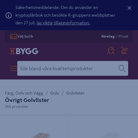
Säkerhetsmeddelande: Om du använder en
kryptoplånbok och besökte K-gruppens webbplatser
den 27 juli,
läs viktig tilläggsinformation.
Välj butik
Företag
/
Privat
Färg, Golv och Vägg
Golv
Golvlister
Övrigt Golvlister
260 produkter
SOCKEL ANTIK FURU 15X69
SOCKEL ANTIK VIT 15X69 KLARA
KLARA
S0502-Y