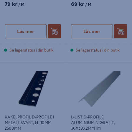
79 kr
69 kr
/ M
/ M
Läs mer
Läs mer
Se lagerstatus i din butik
Se lagerstatus i din butik
KAKELPROFIL D-PROFILE I METALL
L-LIST D-PROFILE ALUMINIUM N
SVART, H=10MM 2500MM
GRAFIT, 30X30X2MM 1M
KAKELPROFIL D-PROFILE I
L-LIST D-PROFILE
METALL SVART, H=10MM
ALUMINIUM N GRAFIT,
2500MM
30X30X2MM 1M