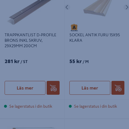
Föregående
TRAPPKANTLIST D-PROFILE
SOCKEL ANTIK FURU 15X95
BRONS INKL SKRUV,
KLARA
29X29MM 200CM
281 kr
55 kr
/ ST
/ M
Läs mer
Läs mer
Se lagerstatus i din butik
Se lagerstatus i din butik
SOCKEL SLÄT 12X69X3000MM
SOCKEL ANTIK VIT 15X95 KLARA
FURU VIT
S0502-Y