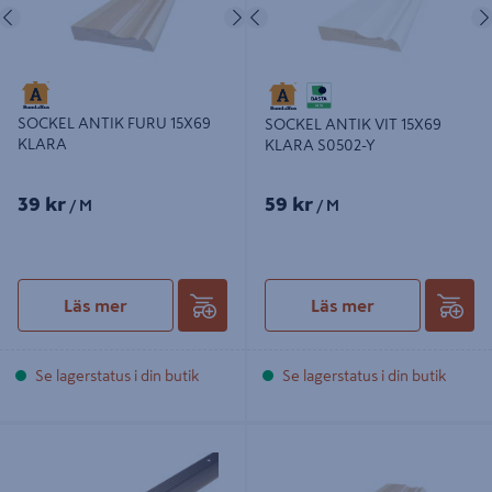
Föregående
Nästa
Föregående
SOCKEL ANTIK FURU 15X69
SOCKEL ANTIK VIT 15X69
KLARA
KLARA S0502-Y
39 kr
59 kr
/ M
/ M
Läs mer
Läs mer
Se lagerstatus i din butik
Se lagerstatus i din butik
TRAPPKANTLIST D-PROFILE
SOCKEL ANTIK FURU 15X95 KLARA
BRONS INKL SKRUV, 29X29MM
200CM