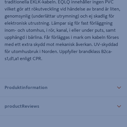
traditionella EKLK-kabeln. EQLQ innehåller ingen PVC
vilket gör att rökutveckling vid händelse av brand är liten,
genomsynlig (underlättar utrymning) och ej skadlig för
elektronisk utrustning. Lämpar sig för fast förläggning
inom- och utomhus, i rör, kanal, i eller under puts, samt
upphängd i bärlina. Får förläggas i mark om kabeln förses
med ett extra skydd mot mekanisk åverkan. UV-skyddad
för utomhusbruk i Norden. Uppfyller brandklass B2ca-
s1,d1,a1 enligt CPR.
Produktinformation
productReviews