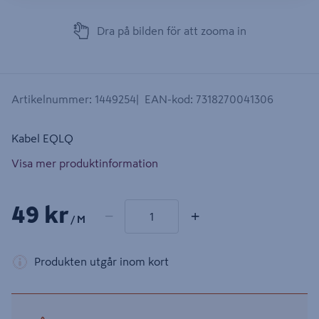
Dra på bilden för att zooma in
Artikelnummer
:
1449254
EAN-kod
:
7318270041306
Kabel EQLQ
Visa mer produktinformation
1 produkter
Antal
49 kr
−
+
/ M
Produkten utgår inom kort