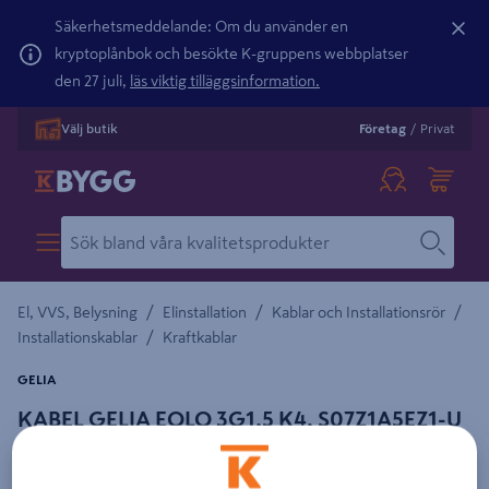
Säkerhetsmeddelande: Om du använder en
kryptoplånbok och besökte K-gruppens webbplatser
den 27 juli,
läs viktig tilläggsinformation.
Välj butik
Företag
/
Privat
/
/
/
El, VVS, Belysning
Elinstallation
Kablar och Installationsrör
/
Installationskablar
Kraftkablar
GELIA
KABEL GELIA EQLQ 3G1.5 K4, S07Z1A5EZ1-U
200M