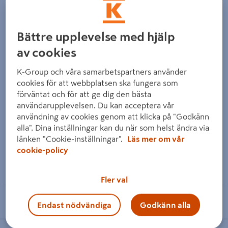
RING 20M
3G1,5 RING 50M
Bättre upplevelse med hjälp
av cookies
K-Group och våra samarbetspartners använder
KABEL AMOKABEL AMO FQ
KABEL AMOKABEL AMO
cookies för att webbplatsen ska fungera som
2,5 VIT RING 20M
EXLQ 3G1,5 RING 50M
förväntat och för att ge dig den bästa
användarupplevelsen. Du kan acceptera vår
användning av cookies genom att klicka på "Godkänn
175 kr
899 kr
/ ST
/ ST
alla". Dina inställningar kan du när som helst ändra via
länken "Cookie-inställningar".
Läs mer om vår
cookie-policy
Läs mer
Läs mer
Fler val
Se lagerstatus i din butik
Se lagerstatus i din butik
Endast nödvändiga
Godkänn alla
KABEL GELIA EQLQ 3G1.5 K4,
KABEL GELIA EQLQ 5G2.5