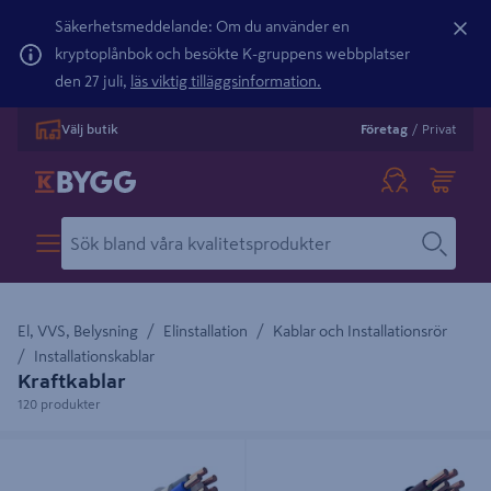
Säkerhetsmeddelande: Om du använder en
kryptoplånbok och besökte K-gruppens webbplatser
den 27 juli,
läs viktig tilläggsinformation.
Välj butik
Företag
/
Privat
El, VVS, Belysning
Elinstallation
Kablar och Installationsrör
Installationskablar
Kraftkablar
120 produkter
KABEL AMOKABEL AMO EXQ
KABEL AMOKABEL AMO EXLQ
5G1,5 RING 50M
5G1,5 RING 25M