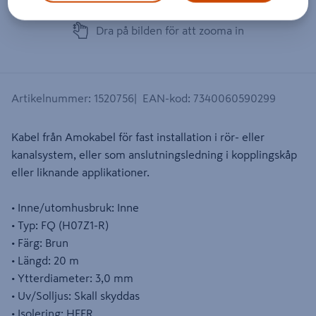
Dra på bilden för att zooma in
Artikelnummer
:
1520756
EAN-kod
:
7340060590299
Kabel från Amokabel för fast installation i rör- eller
kanalsystem, eller som anslutningsledning i kopplingskåp
eller liknande applikationer.
• Inne/utomhusbruk: Inne
• Typ: FQ (H07Z1-R)
• Färg: Brun
• Längd: 20 m
• Ytterdiameter: 3,0 mm
• Uv/Solljus: Skall skyddas
• Isolering: HFFR