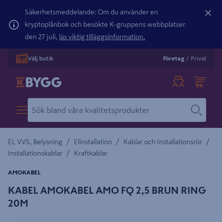
Säkerhetsmeddelande: Om du använder en
kryptoplånbok och besökte K-gruppens webbplatser
den 27 juli,
läs viktig tilläggsinformation.
Välj butik
Företag
/
Privat
/
/
/
El, VVS, Belysning
Elinstallation
Kablar och Installationsrör
/
Installationskablar
Kraftkablar
AMOKABEL
KABEL AMOKABEL AMO FQ 2,5 BRUN RING
20M