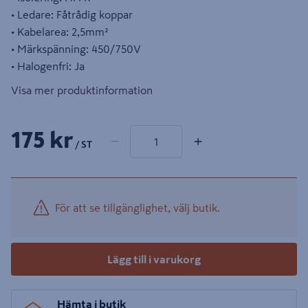
• Ledare: Fåtrådig koppar
• Kabelarea: 2,5mm²
• Märkspänning: 450/750V
• Halogenfri: Ja
Visa mer produktinformation
1 produkter
Antal
175 kr
−
+
/ ST
För att se tillgänglighet, välj butik.
Lägg till i varukorg
Hämta i butik